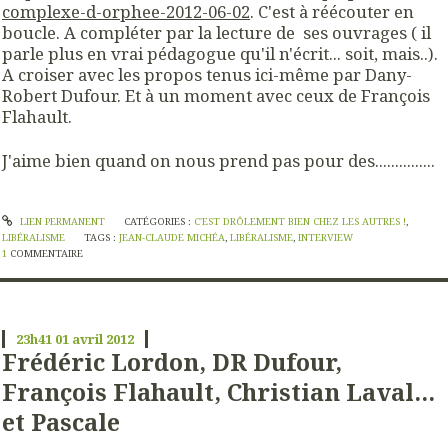
complexe-d-orphee-2012-06-02
. C'est à réécouter en
boucle. A compléter par la lecture de ses ouvrages ( il
parle plus en vrai pédagogue qu'il n'écrit... soit, mais..).
A croiser avec les propos tenus ici-même par Dany-
Robert Dufour. Et à un moment avec ceux de François
Flahault.
J'aime bien quand on nous prend pas pour des...............
LIEN PERMANENT
CATÉGORIES :
C'EST DRÔLEMENT BIEN CHEZ LES AUTRES !
,
LIBÉRALISME
TAGS :
JEAN-CLAUDE MICHÉA
,
LIBÉRALISME
,
INTERVIEW
1
COMMENTAIRE
23h41
01
avril 2012
Frédéric Lordon, DR Dufour,
François Flahault, Christian Laval...
et Pascale