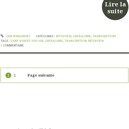
Lire la
suite
LIEN PERMANENT
CATÉGORIES :
INTERVIEW
,
LIBÉRALISME
,
TRANSCRIPTIONS
TAGS :
DANY-ROBERT DUFOUR
,
LIBÉRALISME
,
TRANSCRIPTION
,
INTERVIEW
1
COMMENTAIRE
1
2
Page suivante