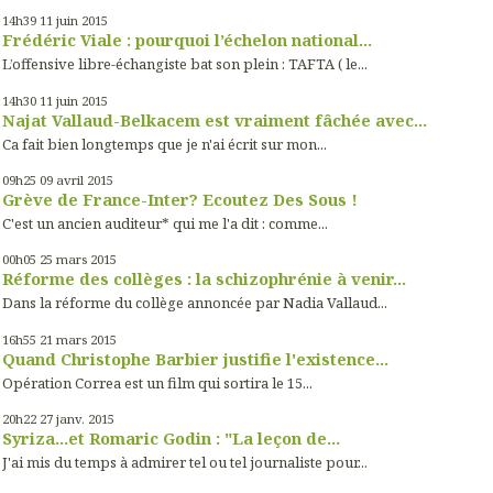
14h39
11
juin 2015
Frédéric Viale : pourquoi l’échelon national...
L’offensive libre-échangiste bat son plein : TAFTA ( le...
14h30
11
juin 2015
Najat Vallaud-Belkacem est vraiment fâchée avec...
Ca fait bien longtemps que je n'ai écrit sur mon...
09h25
09
avril 2015
Grève de France-Inter? Ecoutez Des Sous !
C'est un ancien auditeur* qui me l'a dit : comme...
00h05
25
mars 2015
Réforme des collèges : la schizophrénie à venir...
Dans la réforme du collège annoncée par Nadia Vallaud...
16h55
21
mars 2015
Quand Christophe Barbier justifie l'existence...
Opération Correa est un film qui sortira le 15...
20h22
27
janv. 2015
Syriza...et Romaric Godin : "La leçon de...
J'ai mis du temps à admirer tel ou tel journaliste pour...