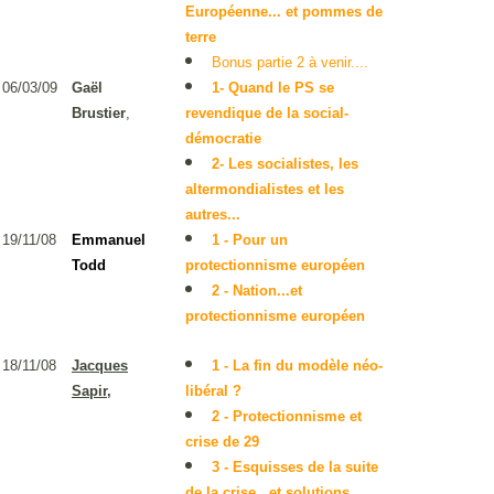
Européenne... et pommes de
terre
Bonus partie 2 à venir....
06/03/09
Gaël
1- Quand le PS se
Brustier
,
revendique de la social-
démocratie
2- Les socialistes, les
altermondialistes et les
autres...
19/11/08
Emmanuel
1 - Pour un
Todd
protectionnisme européen
2 - Nation...et
protectionnisme européen
18/11/08
1 - La fin du modèle néo-
Jacques
libéral ?
Sapir,
2 - Protectionnisme et
crise de 29
3 - Esq
uisses de la suite
de la crise...et solutions