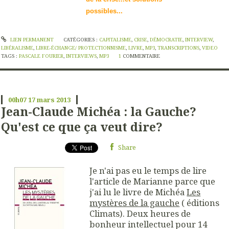
possibles...
LIEN PERMANENT
CATÉGORIES :
CAPITALISME
,
CRISE
,
DÉMOCRATIE
,
INTERVIEW
,
LIBÉRALISME
,
LIBRE-ÉCHANGE/ PROTECTIONNISME
,
LIVRE
,
MP3
,
TRANSCRIPTIONS
,
VIDEO
TAGS :
PASCALE FOURIER
,
INTERVIEWS
,
MP3
1
COMMENTAIRE
00h07
17
mars 2013
Jean-Claude Michéa : la Gauche?
Qu'est ce que ça veut dire?
Share
Je n'ai pas eu le temps de lire
l'article de Marianne parce que
j'ai lu le livre de Michéa
Les
mystères de la gauche
( éditions
Climats). Deux heures de
bonheur intellectuel pour 14