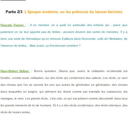
Partie 2/3
L'époque moderne, ou les prémices du laisser-fairisme
Pascale Fourier
:
: A un moment, on a parlé en particulier des enfants qui - parce que
justement on ne leur apporte pas de limites - peuvent devenir des sortes de monstres. Il y a
donc une sorte de thématique qu'on retrouve d'ailleurs dans l'économie, celle de l'illimitation, de
l'absence de limites... Mais avant, ça fonctionnait comment ?
Dany-Robert Dufour:
: Bonne question. Disons que, avant, la civilisation occidentale est
fondée, comme toute civilisation, sur des récits qui contiennent des valeurs. Les récits, ce sont
des choses que l'on se raconte les uns aux autres de génération en génération, des choses
dans lesquelles on baigne, qui rythment les rituels comme par exemple les naissances, les
mariages, la mort. Les grands récits, c'est cela, ce qui est présent comme discursivité dans tous
les grands moments de la vie humaine. Et il y a des récits occidentaux, des récits orientaux, des
récits de toutes sortes.