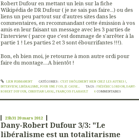
Robert Dufour en mettant un lein sur la fiche
Wikipédia de DR Dufour ( je ne sais pas faire...) ou des
liens un peu partout sur d'autres sites dans les
commentaires, en recommandant cette émission à vos
amis en leur faisant un message avec les 3 parties de
l'interview ( parce que c'est dommage de s'arrêter à la
partie 1 ! Les parties 2 et 3 sont ébourrifantes !!!).
Bon, eh bien moi, je retourne à mon autre ordi pour
faire du montage....A bientôt !
LIEN PERMANENT
CATÉGORIES :
C'EST DRÔLEMENT BIEN CHEZ LES AUTRES !
,
INTERVIEW
,
LIBÉRALISME
,
POUR UNE FOIS, JE CAUSE...
TAGS :
FRÉDÉRIC LORDON
,
DANY-
ROBERT DUFOUR
,
CHRISTIAN LAVAL
,
FRANÇOIS FLAHAULT
6
COMMENTAIRES
23h31
20
mars 2012
Dany-Robert Dufour 3/3: "Le
libéralisme est un totalitarisme