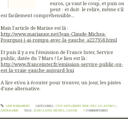
euros, ça vaut le coup, et puis on
peut - et doit- le relire, même s'il
est facilement compréhensible...
Mais l'article de Marine est là :
http://www.marianne.net/Jean-Claude-Michea-
Pourquoi-j-ai-rompu-avec-la-gauche_a227358.html
Et puis il y a eu l'émission de France Inter, Service
public, datée du 7 Mars ! Le lien est là :
http://www.franceinter.fr/emission-service-public-ou-
est-la-vraie-gauche-aujourd-hui
A lire et/ou à écouter pour trouver, un jour, les pistes
d'une alternative.
LIEN PERMANENT
CATÉGORIES :
C'EST DRÔLEMENT BIEN CHEZ LES AUTRES !
,
LIBÉRALISME
TAGS :
JEAN-CLAUDE MICHÉA
,
GAUCHE
5
COMMENTAIRES