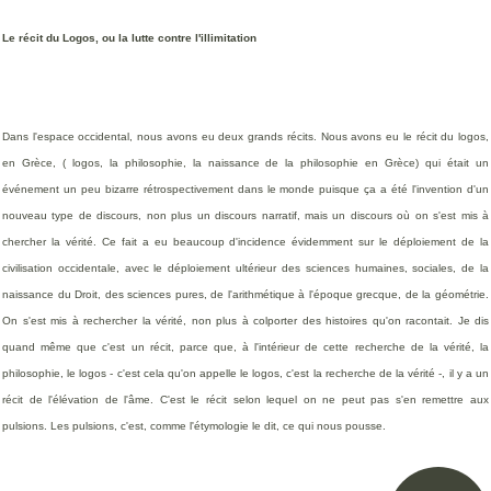
Le récit du Logos, ou la lutte contre l'illimitation
Dans l'espace occidental, nous avons eu deux grands récits. Nous avons eu le récit du logos,
en Grèce, ( logos, la philosophie, la naissance de la philosophie en Grèce) qui était un
événement un peu bizarre rétrospectivement dans le monde puisque ça a été l'invention d'un
nouveau type de discours, non plus un discours narratif, mais un discours où on s'est mis à
chercher la vérité. Ce fait a eu beaucoup d'incidence évidemment sur le déploiement de la
civilisation occidentale, avec le déploiement ultérieur des sciences humaines, sociales, de la
naissance du Droit, des sciences pures, de l'arithmétique à l'époque grecque, de la géométrie.
On s'est mis à rechercher la vérité, non plus à colporter des histoires qu'on racontait. Je dis
quand même que c'est un récit, parce que, à l'intérieur de cette recherche de la vérité, la
philosophie, le logos - c'est cela qu'on appelle le logos, c'est la recherche de la vérité -, il y a un
récit de l'élévation de l'âme. C'est le récit selon lequel on ne peut pas s'en remettre aux
pulsions. Les pulsions, c'est, comme l'étymologie le dit, ce qui nous pousse.