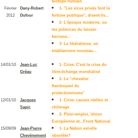
biotope humain
Février
Dany-Robert
1- "Les vices privés font la
2012
Dufour
fortune publique", disent-ils...
2- L'époque moderne, ou
les prémices du laisser-
fairisme...
3- Le libéralimse, un
totalitarisme nouveau...
14/01/10
Jean-Luc
1- Crise: C'est la crise du
Gréau
libre-échange mondialisé
2- Le "chevalier
flamboyant du
protectionnisme"
12/01/10
Jacques
1- Crise: causes réelles et
Sapir,
chômage
2- Plein-emploi, Union
Européenne et...Front National
15/09/09
Jean-Pierre
1- La Nation est-elle
Chevènement
obsolète?