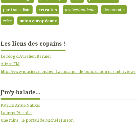
parti socialiste
retraites
protectionnisme
démocratie
crise
union européenne
Les liens des copains !
Le blog d'Aurélien Bernier
Aligre FM
http://www.musicscreen.be/ -La musique de ponctuation des interviews
J'm'y balade...
Patrick Artus/Natixis
Laurent Pinsolle
Une mine : le portail de Michel Husson