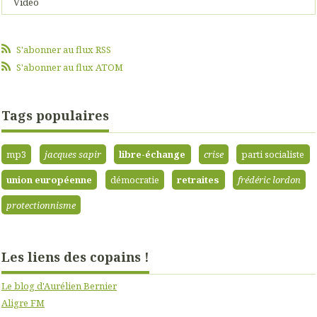
Video
S'abonner au flux RSS
S'abonner au flux ATOM
Tags populaires
mp3
jacques sapir
libre-échange
crise
parti socialiste
union européenne
démocratie
retraites
frédéric lordon
protectionnisme
Les liens des copains !
Le blog d'Aurélien Bernier
Aligre FM