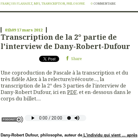
FRANÇOIS FLAHAULT
,
MP3
,
TRANSCRIPTION
,
PHILOSOPHE
0
COMMENTAIRE
01h09
17
mars 2012
Transcription de la 2° partie de
l'interview de Dany-Robert-Dufour
Share
Une coproduction de Pascale à la transcription et du
très fidèle Alex à la relecture/réécoute..., la
transcription de la 2° des 3 parties de l'interview de
Dany-Robert Dufour, ici en
PDF
, et en-dessous dans le
corps du billet....
Dany-Robert Dufour
, philosophe, auteur de
L'individu qui vient … après