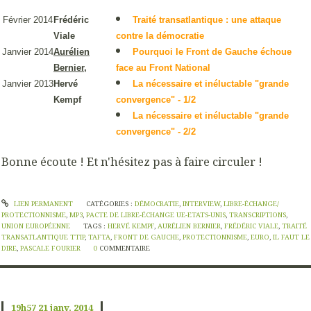
Février 2014
Frédéric
Traité transatlantique : une attaque
Viale
contre la démocratie
Janvier 2014
Aurélien
Pourquoi le Front de Gauche échoue
Bernier
,
face au Front National
Janvier 2013
Hervé
La nécessaire et inéluctable "grande
Kempf
convergence" - 1/2
La nécessaire et inéluctable "grande
convergence" - 2/2
Bonne écoute ! Et n'hésitez pas à faire circuler !
LIEN PERMANENT
CATÉGORIES :
DÉMOCRATIE
,
INTERVIEW
,
LIBRE-ÉCHANGE/
PROTECTIONNISME
,
MP3
,
PACTE DE LIBRE-ÉCHANGE UE-ETATS-UNIS
,
TRANSCRIPTIONS
,
UNION EUROPÉENNE
TAGS :
HERVÉ KEMPF
,
AURÉLIEN BERNIER
,
FRÉDÉRIC VIALE
,
TRAITÉ
TRANSATLANTIQUE TTIP
,
TAFTA
,
FRONT DE GAUCHE
,
PROTECTIONNISME
,
EURO
,
IL FAUT LE
DIRE
,
PASCALE FOURIER
0
COMMENTAIRE
19h57
21
janv. 2014