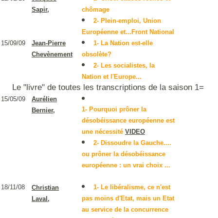
Sapir,
chômage
2- Plein-emploi, Union
Européenne et...Front National
15/09/09
Jean-Pierre
1- La Nation est-elle
Chevènement
obsolète?
2- Les socialistes, la
Nation et l'Europe...
Le "livre" de toutes les transcriptions de la saison 1=
15/05/09
Aurélien
1- Pourquoi prôner la
Bernier
,
désobéissance européenne est
une nécessité
VIDEO
2- Dissoudre la Gauche....
ou prôner la désobéissance
européenne : un vrai choix ...
18/11/08
1- Le libéralisme, ce n'est
Christian
pas moins d'Etat, mais un Etat
Laval,
au service de la concurrence