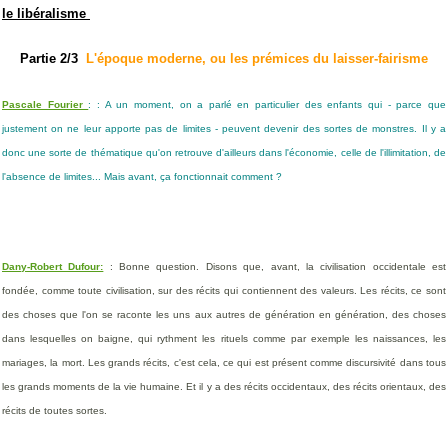
le libéralisme
Partie 2/3
L'époque moderne, ou les prémices du laisser-fairisme
Pascale Fourier
:
: A un moment, on a parlé en particulier des enfants qui - parce que
justement on ne leur apporte pas de limites - peuvent devenir des sortes de monstres. Il y a
donc une sorte de thématique qu'on retrouve d'ailleurs dans l'économie, celle de l'illimitation, de
l'absence de limites... Mais avant, ça fonctionnait comment ?
Dany-Robert Dufour:
: Bonne question. Disons que, avant, la civilisation occidentale est
fondée, comme toute civilisation, sur des récits qui contiennent des valeurs. Les récits, ce sont
des choses que l'on se raconte les uns aux autres de génération en génération, des choses
dans lesquelles on baigne, qui rythment les rituels comme par exemple les naissances, les
mariages, la mort. Les grands récits, c'est cela, ce qui est présent comme discursivité dans tous
les grands moments de la vie humaine. Et il y a des récits occidentaux, des récits orientaux, des
récits de toutes sortes.