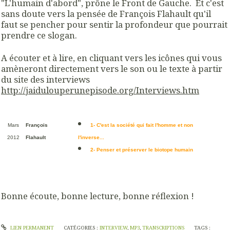
"L'humain d'abord", prône le Front de Gauche. Et c'est
sans doute vers la pensée de François Flahault qu'il
faut se pencher pour sentir la profondeur que pourrait
prendre ce slogan.
A écouter et à lire, en cliquant vers les icônes qui vous
amèneront directement vers le son ou le texte à partir
du site des interviews
http://jaidulouperunepisode.org/Interviews.htm
Mars
1- C'est la société qui fait l'homme et non
François
2012
l'inverse...
Flahault
2- Penser et préserver le biotope humain
Bonne écoute, bonne lecture, bonne réflexion !
LIEN PERMANENT
CATÉGORIES :
INTERVIEW
,
MP3
,
TRANSCRIPTIONS
TAGS :