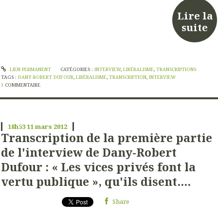
Lire la
suite
LIEN PERMANENT
CATÉGORIES :
INTERVIEW
,
LIBÉRALISME
,
TRANSCRIPTIONS
TAGS :
DANY-ROBERT DUFOUR
,
LIBÉRALISME
,
TRANSCRIPTION
,
INTERVIEW
1
COMMENTAIRE
18h53
11
mars 2012
Transcription de la première partie
de l'interview de Dany-Robert
Dufour : « Les vices privés font la
vertu publique », qu'ils disent....
Share