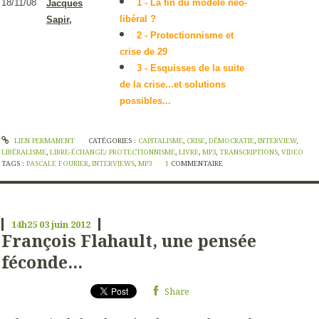
18/11/08
1 - La fin du modèle néo-
Jacques
libéral ?
Sapir,
2 - Protectionnisme et
crise de 29
3 - Esq
uisses de la suite
de la crise...et solutions
possibles...
LIEN PERMANENT
CATÉGORIES :
CAPITALISME
,
CRISE
,
DÉMOCRATIE
,
INTERVIEW
,
LIBÉRALISME
,
LIBRE-ÉCHANGE/ PROTECTIONNISME
,
LIVRE
,
MP3
,
TRANSCRIPTIONS
,
VIDEO
TAGS :
PASCALE FOURIER
,
INTERVIEWS
,
MP3
1
COMMENTAIRE
14h25
03
juin 2012
François Flahault, une pensée
féconde...
Share