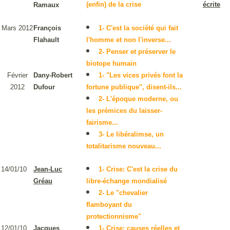
(enfin) de la crise
écrite
Ramaux
Mars 2012
François
1- C'est la société qui fait
Flahault
l'homme et non l'inverse...
2- Penser et préserver le
biotope humain
Février
Dany-Robert
1- "Les vices privés font la
2012
Dufour
fortune publique", disent-ils...
2- L'époque moderne, ou
les prémices du laisser-
fairisme...
3- Le libéralimse, un
totalitarisme nouveau...
14/01/10
Jean-Luc
1- Crise: C'est la crise du
Gréau
libre-échange mondialisé
2- Le "chevalier
flamboyant du
protectionnisme"
12/01/10
Jacques
1- Crise: causes réelles et