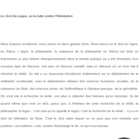
Le récit du Logos, ou la lutte contre l'illimitation
Dans l'espace occidental, nous avons eu deux grands récits. Nous avons eu le récit du logos,
en Grèce, ( logos, la philosophie, la naissance de la philosophie en Grèce) qui était un
événement un peu bizarre rétrospectivement dans le monde puisque ça a été l'invention d'un
nouveau type de discours, non plus un discours narratif, mais un discours où on s'est mis à
chercher la vérité. Ce fait a eu beaucoup d'incidence évidemment sur le déploiement de la
civilisation occidentale, avec le déploiement ultérieur des sciences humaines, sociales, de la
naissance du Droit, des sciences pures, de l'arithmétique à l'époque grecque, de la géométrie.
On s'est mis à rechercher la vérité, non plus à colporter des histoires qu'on racontait. Je dis
quand même que c'est un récit, parce que, à l'intérieur de cette recherche de la vérité, la
philosophie, le logos - c'est cela qu'on appelle le logos, c'est la recherche de la vérité -, il y a un
récit de l'élévation de l'âme. C'est le récit selon lequel on ne peut pas s'en remettre aux
pulsions. Les pulsions, c'est, comme l'étymologie le dit, ce qui nous pousse.