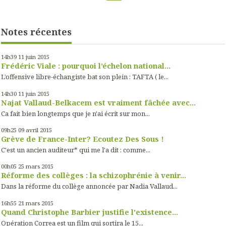
Notes récentes
14h39
11
juin 2015
Frédéric Viale : pourquoi l’échelon national...
L’offensive libre-échangiste bat son plein : TAFTA ( le...
14h30
11
juin 2015
Najat Vallaud-Belkacem est vraiment fâchée avec...
Ca fait bien longtemps que je n'ai écrit sur mon...
09h25
09
avril 2015
Grève de France-Inter? Ecoutez Des Sous !
C'est un ancien auditeur* qui me l'a dit : comme...
00h05
25
mars 2015
Réforme des collèges : la schizophrénie à venir...
Dans la réforme du collège annoncée par Nadia Vallaud...
16h55
21
mars 2015
Quand Christophe Barbier justifie l'existence...
Opération Correa est un film qui sortira le 15...