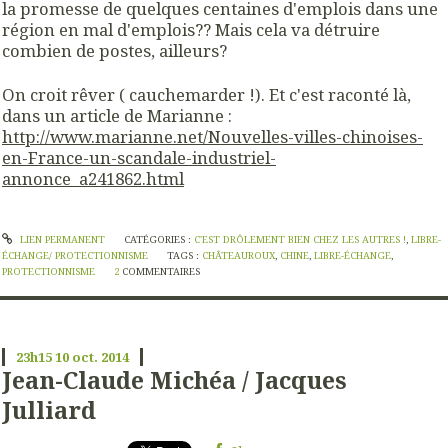
la promesse de quelques centaines d'emplois dans une
région en mal d'emplois?? Mais cela va détruire
combien de postes, ailleurs?
On croit rêver ( cauchemarder !). Et c'est raconté là,
dans un article de Marianne :
http://www.marianne.net/Nouvelles-villes-chinoises-
en-France-un-scandale-industriel-
annonce_a241862.html
LIEN PERMANENT
CATÉGORIES :
C'EST DRÔLEMENT BIEN CHEZ LES AUTRES !
,
LIBRE-
ÉCHANGE/ PROTECTIONNISME
TAGS :
CHÂTEAUROUX
,
CHINE
,
LIBRE-ÉCHANGE
,
PROTECTIONNISME
2
COMMENTAIRES
23h15
10
oct. 2014
Jean-Claude Michéa / Jacques
Julliard