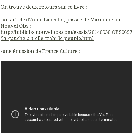
On trouve deux retours sur ce livre :
-un article d'Aude Lancelin, passée de Marianne au
Nouvel Obs :
http://bibliobs.nouvelobs.com/essais/20140930.OBS0697
/la-gauche-a-t-elle-trahi-le-peuple.html
-une émission de France Culture :