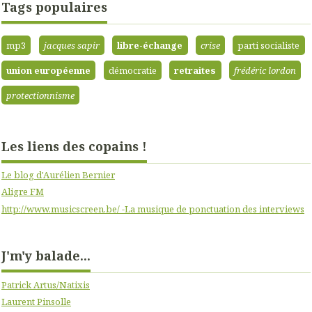
Tags populaires
mp3
jacques sapir
libre-échange
crise
parti socialiste
union européenne
démocratie
retraites
frédéric lordon
protectionnisme
Les liens des copains !
Le blog d'Aurélien Bernier
Aligre FM
http://www.musicscreen.be/ -La musique de ponctuation des interviews
J'm'y balade...
Patrick Artus/Natixis
Laurent Pinsolle