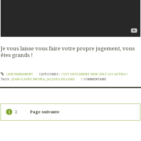
Je vous laisse vous faire votre propre jugement, vous
êtes grands !
LIEN PERMANENT
CATÉGORIES :
C'EST DRÔLEMENT BIEN CHEZ LES AUTRES !
TAGS :
JEAN-CLAUDE MICHÉA
,
JACQUES JULLIARD
1
COMMENTAIRE
1
2
Page suivante