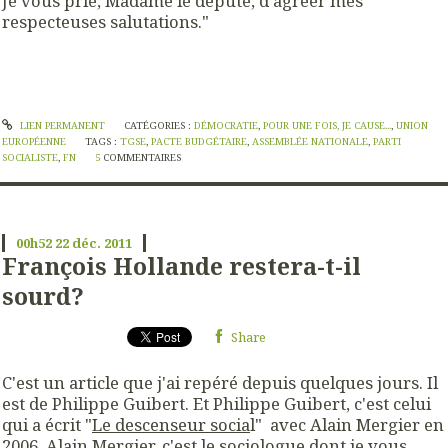
Je vous prie, Madame le député, d'agréer mes
respecteuses salutations."
LIEN PERMANENT
CATÉGORIES :
DÉMOCRATIE
,
POUR UNE FOIS, JE CAUSE...
,
UNION
EUROPÉENNE
TAGS :
TGSE
,
PACTE BUDGÉTAIRE
,
ASSEMBLÉE NATIONALE
,
PARTI
SOCIALISTE
,
FN
5
COMMENTAIRES
00h52
22
déc. 2011
François Hollande restera-t-il
sourd?
Share
C'est un article que j'ai repéré depuis quelques jours. Il
est de Philippe Guibert. Et Philippe Guibert, c'est celui
qui a écrit "
Le descenseur socia
l" avec Alain Mergier en
2006. Alain Mergier, c'est le sociologue dont je vous