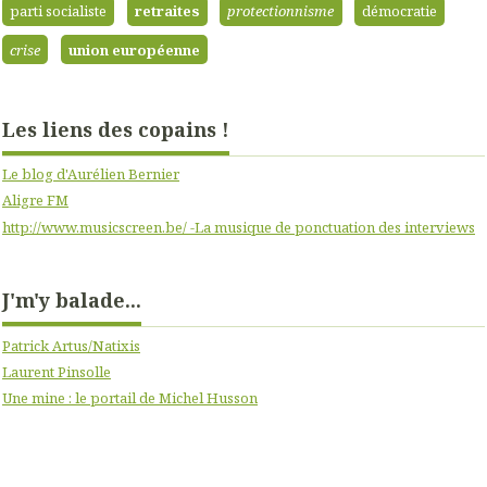
parti socialiste
retraites
protectionnisme
démocratie
crise
union européenne
Les liens des copains !
Le blog d'Aurélien Bernier
Aligre FM
http://www.musicscreen.be/ -La musique de ponctuation des interviews
J'm'y balade...
Patrick Artus/Natixis
Laurent Pinsolle
Une mine : le portail de Michel Husson