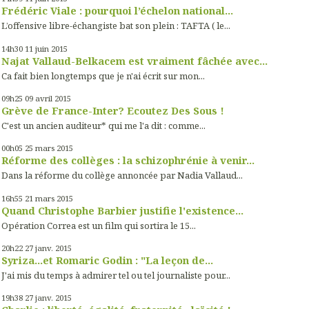
Frédéric Viale : pourquoi l’échelon national...
L’offensive libre-échangiste bat son plein : TAFTA ( le...
14h30
11
juin 2015
Najat Vallaud-Belkacem est vraiment fâchée avec...
Ca fait bien longtemps que je n'ai écrit sur mon...
09h25
09
avril 2015
Grève de France-Inter? Ecoutez Des Sous !
C'est un ancien auditeur* qui me l'a dit : comme...
00h05
25
mars 2015
Réforme des collèges : la schizophrénie à venir...
Dans la réforme du collège annoncée par Nadia Vallaud...
16h55
21
mars 2015
Quand Christophe Barbier justifie l'existence...
Opération Correa est un film qui sortira le 15...
20h22
27
janv. 2015
Syriza...et Romaric Godin : "La leçon de...
J'ai mis du temps à admirer tel ou tel journaliste pour...
19h38
27
janv. 2015