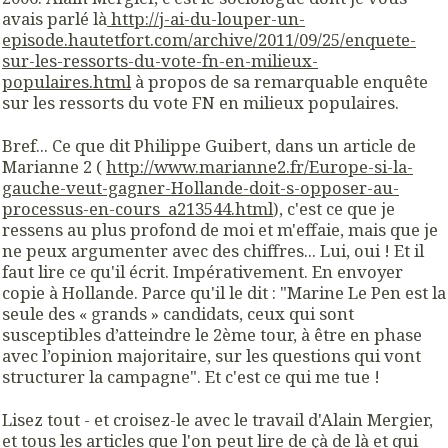
avais parlé là
http://j-ai-du-louper-un-
episode.hautetfort.com/archive/2011/09/25/enquete-
sur-les-ressorts-du-vote-fn-en-milieux-
populaires.html
à propos de sa remarquable enquête
sur les ressorts du vote FN en milieux populaires.
Bref... Ce que dit Philippe Guibert, dans un article de
Marianne 2 (
http://www.marianne2.fr/Europe-si-la-
gauche-veut-gagner-Hollande-doit-s-opposer-au-
processus-en-cours_a213544.html
), c'est ce que je
ressens au plus profond de moi et m'effaie, mais que je
ne peux argumenter avec des chiffres... Lui, oui ! Et il
faut lire ce qu'il écrit. Impérativement. En envoyer
copie à Hollande. Parce qu'il le dit : "Marine Le Pen est la
seule des « grands » candidats, ceux qui sont
susceptibles d’atteindre le 2ème tour, à être en phase
avec l’opinion majoritaire, sur les questions qui vont
structurer la campagne". Et c'est ce qui me tue !
Lisez tout - et croisez-le avec le travail d'Alain Mergier,
et tous les articles que l'on peut lire de çà de là et qui