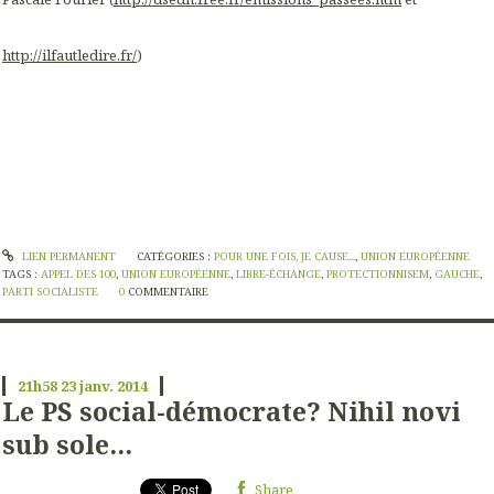
http://ilfautledire.fr/
)
LIEN PERMANENT
CATÉGORIES :
POUR UNE FOIS, JE CAUSE...
,
UNION EUROPÉENNE
TAGS :
APPEL DES 100
,
UNION EUROPÉENNE
,
LIBRE-ÉCHANGE
,
PROTECTIONNISEM
,
GAUCHE
,
PARTI SOCIALISTE
0
COMMENTAIRE
21h58
23
janv. 2014
Le PS social-démocrate? Nihil novi
sub sole...
Share