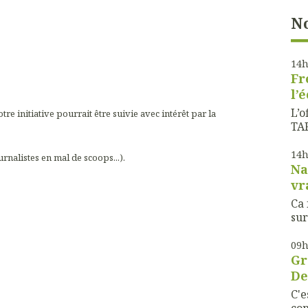
No
14
Fr
l’
L’o
tre initiative pourrait être suivie avec intérêt par la
TAF
14
rnalistes en mal de scoops...).
Na
vr
Ca 
sur
09
Gr
De
C'e