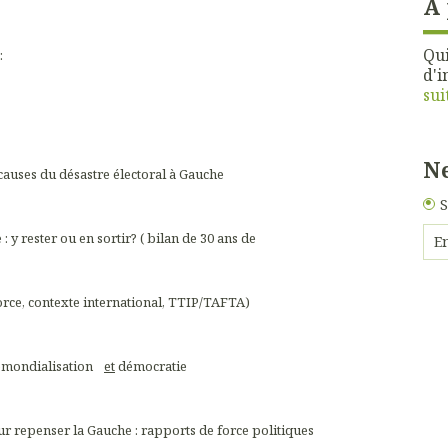
À
Qui
:
d'i
sui
Ne
 causes du désastre électoral à Gauche
S
y rester ou en sortir? ( bilan de 30 ans de
rce, contexte international, TTIP/TAFTA)
émondialisation
et
démocratie
ur repenser la Gauche : rapports de force politiques