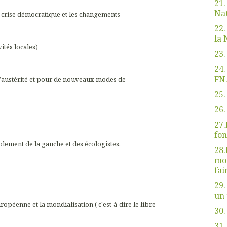
21.
Nat
a crise démocratique et les changements
22.
la 
ités locales)
23.
24.
FN.
e l’austérité et pour de nouveaux modes de
25.
26.
27.
fon
blement de la gauche et des écologistes.
28.
mod
fai
29.
un 
péenne et la mondialisation ( c'est-à-dire le libre-
30.
31.