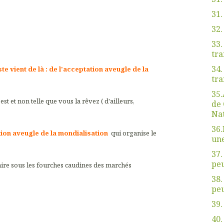
31.
32
33.
tra
34.
te vient de là : de l'acceptation aveugle de la
tra
35.
 est et non telle que vous la rêvez ( d'ailleurs,
de 
Nat
36.
tion aveugle de la mondialisation
qui organise le
une
37.
peu
aire sous les fourches caudines des marchés
38.
peu
39.
40.