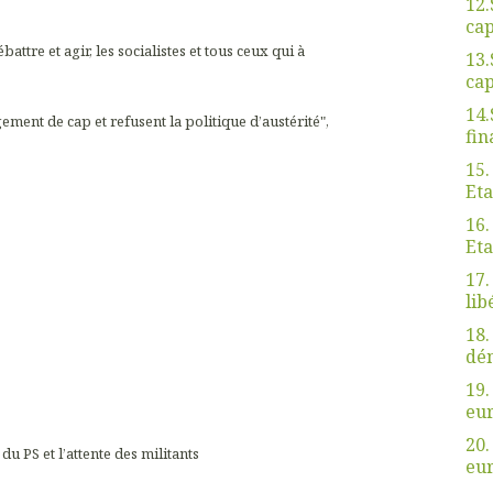
12.
cap
attre et agir, les socialistes et tous ceux qui à
13.
cap
14.
nt de cap et refusent la politique d’austérité",
fin
15.
Eta
16.
Eta
17.
lib
18.
dé
19.
eu
20.
 du PS et l’attente des militants
eu