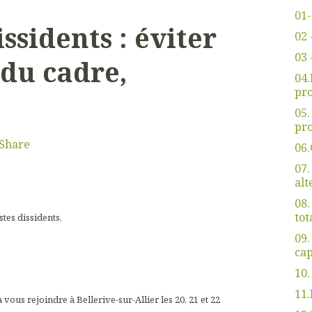
01-
issidents : éviter
02 
03 
du cadre,
04
pro
05
pro
Share
06.
07.
alt
08.
tot
stes dissidents,
09.
cap
10.
11.
à vous rejoindre à Bellerive-sur-Allier les 20, 21 et 22