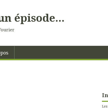
un épisode...
Fourier
opos
In
Les