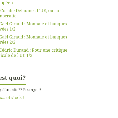
ropéen
 Coralie Delaume : L'UE, ou l'a-
mocratie
Gaël Giraud : Monnaie et banques
vées 1/2
Gaël Giraud : Monnaie et banques
vées 2/2
Cédric Durand : Pour une critique
icale de l'UE 1/2
est quoi?
g d'un site?? Etrange !!
x... et stock !