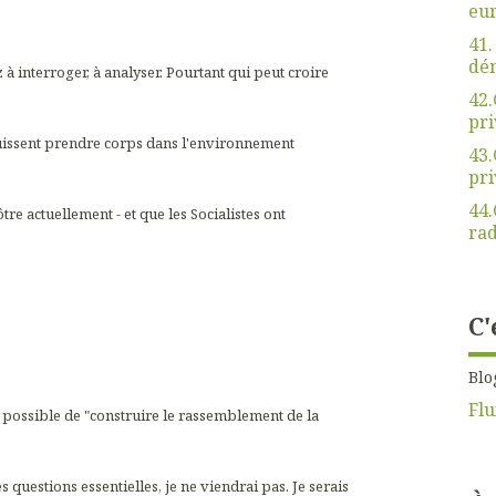
eu
41.
dé
 à interroger, à analyser. Pourtant qui peut croire
42.
pri
uissent prendre corps dans l'environnement
43.
pri
44.
tre actuellement - et que les Socialistes ont
rad
C'
Blo
Flu
it possible de "construire le rassemblement de la
s questions essentielles, je ne viendrai pas. Je serais