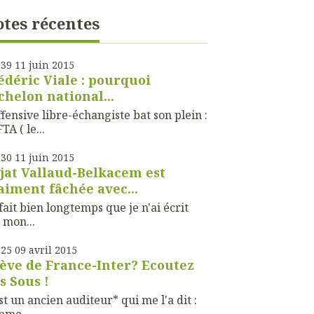
tes récentes
h39
11
juin 2015
édéric Viale : pourquoi
échelon national...
ffensive libre-échangiste bat son plein :
TA ( le...
h30
11
juin 2015
jat Vallaud-Belkacem est
aiment fâchée avec...
fait bien longtemps que je n'ai écrit
 mon...
h25
09
avril 2015
ève de France-Inter? Ecoutez
s Sous !
st un ancien auditeur* qui me l'a dit :