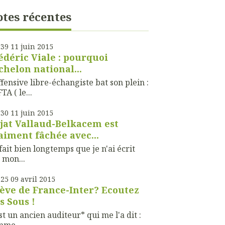
tes récentes
h39
11
juin 2015
édéric Viale : pourquoi
échelon national...
ffensive libre-échangiste bat son plein :
TA ( le...
h30
11
juin 2015
jat Vallaud-Belkacem est
aiment fâchée avec...
fait bien longtemps que je n'ai écrit
 mon...
h25
09
avril 2015
ève de France-Inter? Ecoutez
s Sous !
st un ancien auditeur* qui me l'a dit :