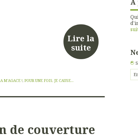
À
Qui
d'i
sui
Lire la
suite
Ne
S
CA M'AGACE !
,
POUR UNE FOIS, JE CAUSE...
in de couverture