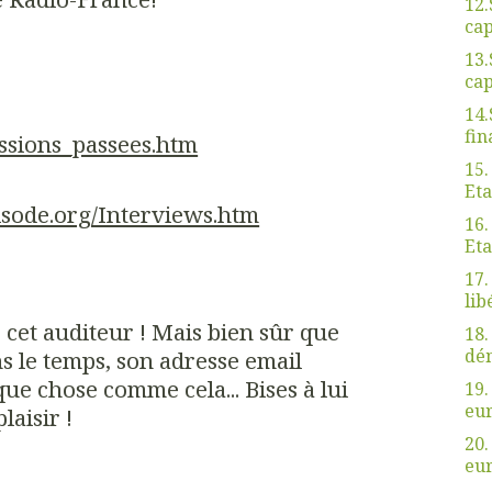
12.
cap
13.
cap
14.
fin
issions_passees.htm
15.
Eta
isode.org/Interviews.htm
16.
Eta
17.
lib
 cet auditeur ! Mais bien sûr que
18.
dé
ns le temps, son adresse email
ue chose comme cela... Bises à lui
19.
eu
laisir !
20.
eu