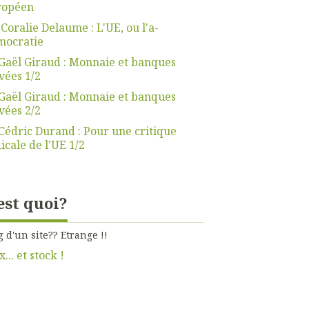
ropéen
 Coralie Delaume : L'UE, ou l'a-
mocratie
Gaël Giraud : Monnaie et banques
vées 1/2
Gaël Giraud : Monnaie et banques
vées 2/2
Cédric Durand : Pour une critique
icale de l'UE 1/2
est quoi?
g d'un site?? Etrange !!
x... et stock !