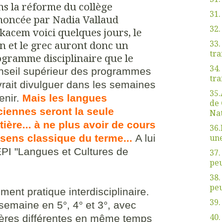
s la réforme du collège
31.
oncée par Nadia Vallaud
32
kacem voici quelques jours, le
33.
in et le grec auront donc un
tra
gramme disciplinaire que le
34.
nseil supérieur des programmes
tra
rait divulguer dans les semaines
35.
enir.
Mais les langues
de 
ciennes seront la seule
Nat
ière... à ne plus avoir de cours
36.
une
 sens classique du terme...
A lui
EPI "Langues et Cultures de
37.
peu
38.
peu
ent pratique interdisciplinaire.
39.
emaine en 5°, 4° et 3°, avec
40.
ères différentes en même temps