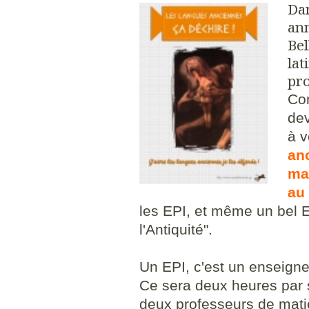
Dan
ann
Bel
lat
pro
Co
dev
à v
an
mat
au
les EPI, et même un bel 
l'Antiquité".
Un EPI, c'est un enseignem
Ce sera deux heures par s
deux professeurs de mati