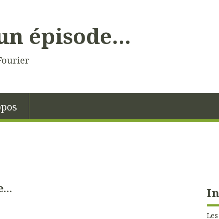
un épisode...
Fourier
opos
...
In
Les