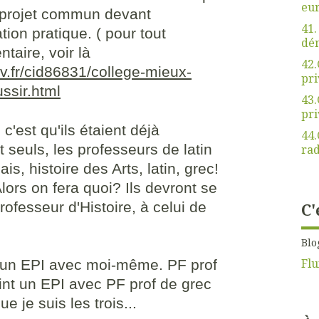
eu
 projet commun devant
41.
ion pratique. ( pour tout
dé
aire, voir là
42.
v.fr/cid86831/college-mieux-
pri
ssir.html
43.
pri
s c'est qu'ils étaient déjà
44.
ut seuls, les professeurs de latin
rad
ais, histoire des Arts, latin, grec!
 Alors on fera quoi? Ils devront se
C'
professeur d'Histoire, à celui de
Blo
Flu
is un EPI avec moi-même. PF prof
int un EPI avec PF prof de grec
ue je suis les trois...