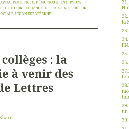
21.
CAPITALISME
,
CRISE
,
DÉMOCRATIE
,
INTERVIEW
,
Nat
ACTE DE LIBRE-ÉCHANGE UE-ETATS-UNIS
,
POUR UNE
SOCIALE
,
UNION EUROPÉENNE
22.
la 
23.
24.
FN.
25.
collèges : la
26.
e à venir des
27.
fon
de Lettres
28.
mod
fai
29.
un 
Share
30.
31.