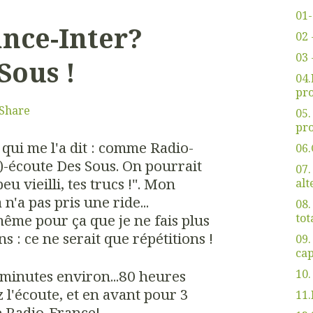
01-
nce-Inter?
02 
03 
Sous !
04
pro
Share
05
pro
 qui me l'a dit : comme Radio-
06.
é)-écoute Des Sous. On pourrait
07.
eu vieilli, tes trucs !". Mon
alt
n'a pas pris une ride...
08.
tot
ême pour ça que je ne fais plus
s : ce ne serait que répétitions !
09.
cap
 minutes environ...80 heures
10.
 l'écoute, et en avant pour 3
11.
 Radio-France!