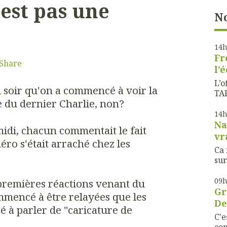
'est pas une
No
14
Fr
Share
l’
L’o
i soir qu'on a commencé à voir la
TAF
 du dernier Charlie, non?
14
Na
idi, chacun commentait le fait
vr
ro s'était arraché chez les
Ca 
sur
09
 premières réactions venant du
Gr
encé à être relayées que les
De
 à parler de "caricature de
C'e