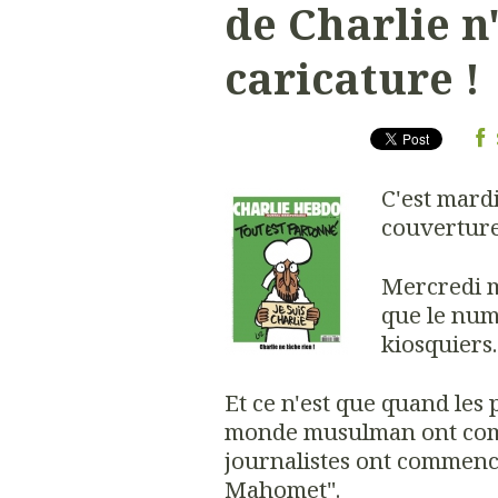
de Charlie n
caricature !
C'est mard
couverture
Mercredi m
que le numé
kiosquiers.
Et ce n'est que quand les
monde musulman ont comm
journalistes ont commencé
Mahomet".