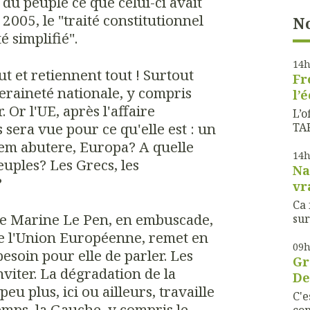
s du peuple ce que celui-ci avait
2005, le "traité constitutionnel
No
é simplifié".
14
t et retiennent tout ! Surtout
Fr
eraineté nationale, y compris
l’
. Or l'UE, après l'affaire
L’o
 sera vue pour ce qu'elle est : un
TAF
em abutere, Europa? A quelle
14
euples? Les Grecs, les
Na
?
vr
Ca 
ule Marine Le Pen, en embuscade,
sur
e l'Union Européenne, remet en
09
esoin pour elle de parler. Les
Gr
viter. La dégradation de la
De
eu plus, ici ou ailleurs, travaille
C'e
emps, la Gauche, y compris le