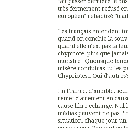
fait passer derrière le do
très fermement refusé en 
européen" rebaptisé "trait
Les français entendent tou
quand on conchie la souv
quand elle n'est pas la leur
chypriote, plus que jamais
monstre ! Quousque tand
misère conduiras-tu les p
Chypriotes... Qui d'autres
En France, d'audible, se
remet clairement en caus
cause libre échange. Nul b
médias peuvent ne pas l'in
situation, chaque jour un p
en son sens. Pendant ce t