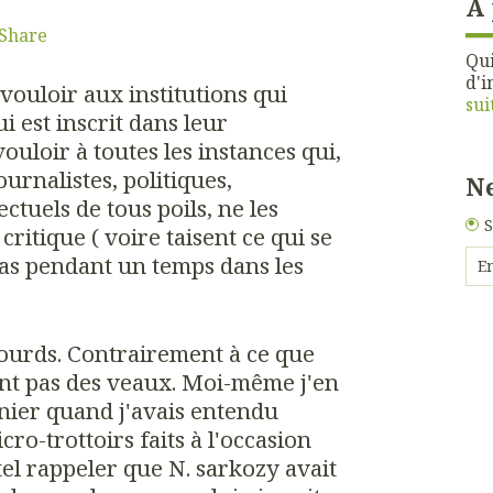
À
Share
Qui
d'i
 vouloir aux institutions qui
sui
i est inscrit dans leur
vouloir à toutes les instances qui,
ournalistes, politiques,
Ne
ctuels de tous poils, ne les
S
critique ( voire taisent ce qui se
cas pendant un temps dans les
sourds. Contrairement à ce que
ont pas des veaux. Moi-même j'en
rnier quand j'avais entendu
icro-trottoirs faits à l'occasion
 tel rappeler que N. sarkozy avait