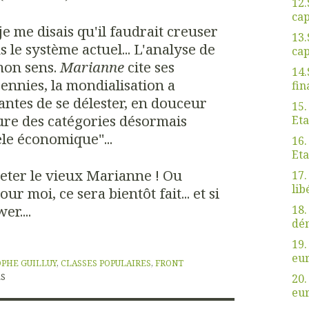
12.
cap
 je me disais qu'il faudrait creuser
13.
s le système actuel... L'analyse de
cap
mon sens.
Marianne
cite ses
14.
ennies, la mondialisation a
fin
ntes de se délester, en douceur
15.
ure des catégories désormais
Eta
e économique"...
16.
Eta
heter le vieux Marianne ! Ou
17.
lib
our moi, ce sera bientôt fait... et si
er....
18.
dé
19.
eu
PHE GUILLUY
,
CLASSES POPULAIRES
,
FRONT
20.
S
eu