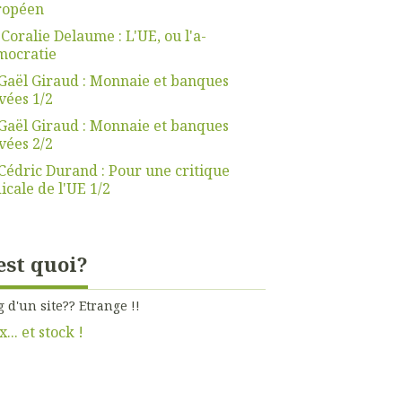
ropéen
 Coralie Delaume : L'UE, ou l'a-
mocratie
Gaël Giraud : Monnaie et banques
vées 1/2
Gaël Giraud : Monnaie et banques
vées 2/2
Cédric Durand : Pour une critique
icale de l'UE 1/2
est quoi?
g d'un site?? Etrange !!
x... et stock !