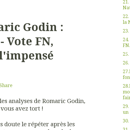
21.
Nat
22.
la 
ric Godin :
23.
- Vote FN,
24.
FN.
 l'impensé
25.
26.
27.
fon
Share
28.
mod
fai
 les analyses de Romaric Godin,
29.
vous avez tort !
un 
30.
ans doute le répéter après les
31.