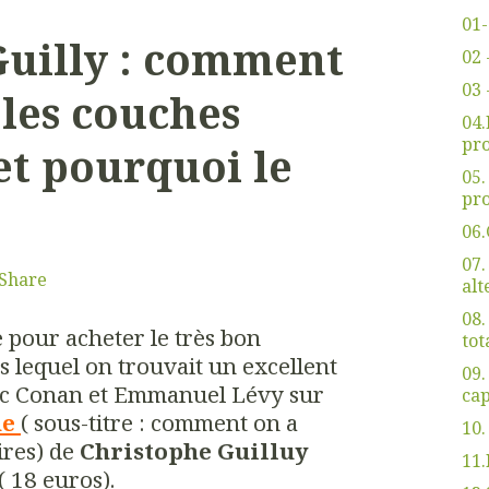
01-
Guilly : comment
02 
03 
 les couches
04
pro
et pourquoi le
05
pro
06.
07.
Share
alt
08.
e pour acheter le très bon
tot
lequel on trouvait un excellent
09.
ic Conan et Emmanuel Lévy sur
cap
ue
( sous-titre : comment on a
10.
aires) de
Christophe Guilluy
11.
 18 euros).