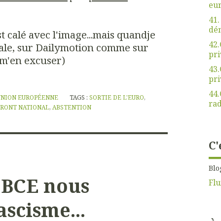
eu
41.
dé
t calé avec l'image...mais quandje
42.
écale, sur Dailymotion comme sur
pri
 m'en excuser)
43.
pri
44.
UNION EUROPÉENNE
TAGS :
SORTIE DE L'EURO
,
rad
FRONT NATIONAL
,
ABSTENTION
C'
Blo
 BCE nous
Flu
scisme...