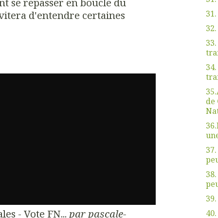
nt se repasser en boucle du
vitera d'entendre certaines
31.
32
33.
tra
34.
tra
35.
de 
Nat
36.
une
37.
peu
38.
peu
39.
es - Vote FN...
par
pascale-
40.