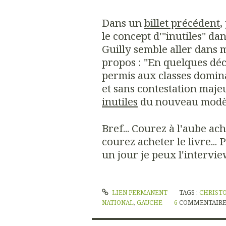
Dans un
billet précédent
,
le concept d'"inutiles" dan
Guilly semble aller dans 
propos : "En quelques déc
permis aux classes domina
et sans contestation maje
inutiles
du nouveau modèl
Bref... Courez à l'aube ac
courez acheter le livre... P
un jour je peux l'interview
LIEN PERMANENT
TAGS :
CHRISTO
NATIONAL
,
GAUCHE
6
COMMENTAIRE