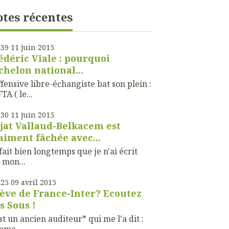
tes récentes
h39
11
juin 2015
édéric Viale : pourquoi
échelon national...
ffensive libre-échangiste bat son plein :
TA ( le...
h30
11
juin 2015
jat Vallaud-Belkacem est
aiment fâchée avec...
fait bien longtemps que je n'ai écrit
 mon...
h25
09
avril 2015
ève de France-Inter? Ecoutez
s Sous !
st un ancien auditeur* qui me l'a dit :