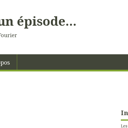
un épisode...
Fourier
opos
In
Les