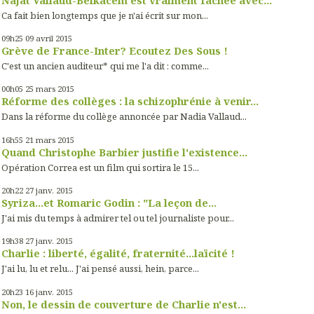
Ca fait bien longtemps que je n'ai écrit sur mon...
09h25
09
avril 2015
Grève de France-Inter? Ecoutez Des Sous !
C'est un ancien auditeur* qui me l'a dit : comme...
00h05
25
mars 2015
Réforme des collèges : la schizophrénie à venir...
Dans la réforme du collège annoncée par Nadia Vallaud...
16h55
21
mars 2015
Quand Christophe Barbier justifie l'existence...
Opération Correa est un film qui sortira le 15...
20h22
27
janv. 2015
Syriza...et Romaric Godin : "La leçon de...
J'ai mis du temps à admirer tel ou tel journaliste pour...
19h38
27
janv. 2015
Charlie : liberté, égalité, fraternité...laïcité !
J'ai lu, lu et relu... J'ai pensé aussi, hein, parce...
20h23
16
janv. 2015
Non, le dessin de couverture de Charlie n'est...