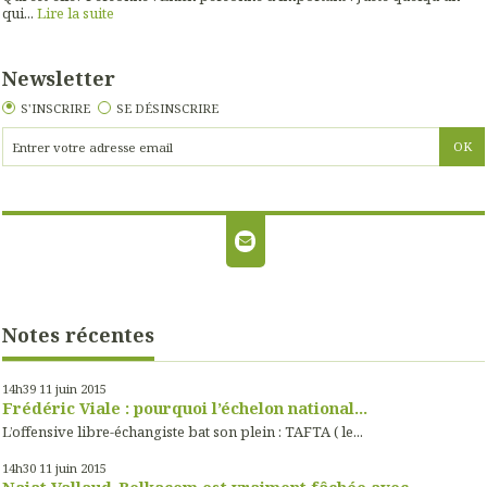
qui...
Lire la suite
Newsletter
S'INSCRIRE
SE DÉSINSCRIRE
Notes récentes
14h39
11
juin 2015
Frédéric Viale : pourquoi l’échelon national...
L’offensive libre-échangiste bat son plein : TAFTA ( le...
14h30
11
juin 2015
Najat Vallaud-Belkacem est vraiment fâchée avec...