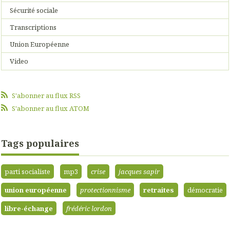
Sécurité sociale
Transcriptions
Union Européenne
Video
S'abonner au flux RSS
S'abonner au flux ATOM
Tags populaires
parti socialiste
mp3
crise
jacques sapir
union européenne
protectionnisme
retraites
démocratie
libre-échange
frédéric lordon