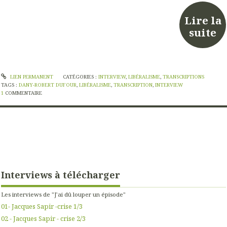
Lire la
suite
LIEN PERMANENT
CATÉGORIES :
INTERVIEW
,
LIBÉRALISME
,
TRANSCRIPTIONS
TAGS :
DANY-ROBERT DUFOUR
,
LIBÉRALISME
,
TRANSCRIPTION
,
INTERVIEW
1
COMMENTAIRE
Interviews à télécharger
Les interviews de "J'ai dû louper un épisode"
01- Jacques Sapir -crise 1/3
02 - Jacques Sapir - crise 2/3