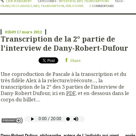
LIEN PERMANENT
CATÉGORIES :
INTERVIEW
,
MP3
,
TRANSCRIPTIONS
TAGS :
FRANÇOIS FLAHAULT
,
MP3
,
TRANSCRIPTION
,
PHILOSOPHE
0
COMMENTAIRE
01h09
17
mars 2012
Transcription de la 2° partie de
l'interview de Dany-Robert-Dufour
Share
Une coproduction de Pascale à la transcription et du
très fidèle Alex à la relecture/réécoute..., la
transcription de la 2° des 3 parties de l'interview de
Dany-Robert Dufour, ici en
PDF
, et en-dessous dans le
corps du billet....
Dany-Robert Dufour
, philosophe, auteur de
L'individu qui vient … après