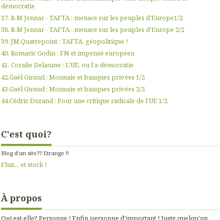
démocratie
37. R-M Jennar - TAFTA : menace sur les peuples d'Europe1/2
38. R-M Jennar - TAFTA : menace sur les peuples d'Europe 2/2
39. JM Quatrepoint : TAFTA, géopolitique !
40. Romaric Godin : FN et impensé européen
41. Coralie Delaume : L'UE, ou l'a-démocratie
42.Gaël Giraud : Monnaie et banques privées 1/2
43.Gaël Giraud : Monnaie et banques privées 2/2
44.Cédric Durand : Pour une critique radicale de l'UE 1/2
C'est quoi?
Blog d'un site?? Etrange !!
Flux... et stock !
À propos
Qui est-elle? Personne ! Enfin personne d'important ! Juste quelqu'un