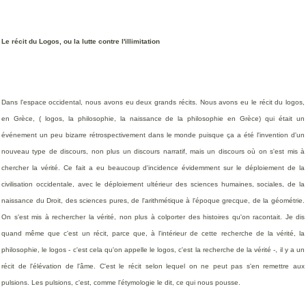
Le récit du Logos, ou la lutte contre l'illimitation
Dans l'espace occidental, nous avons eu deux grands récits. Nous avons eu le récit du logos,
en Grèce, ( logos, la philosophie, la naissance de la philosophie en Grèce) qui était un
événement un peu bizarre rétrospectivement dans le monde puisque ça a été l'invention d'un
nouveau type de discours, non plus un discours narratif, mais un discours où on s'est mis à
chercher la vérité. Ce fait a eu beaucoup d'incidence évidemment sur le déploiement de la
civilisation occidentale, avec le déploiement ultérieur des sciences humaines, sociales, de la
naissance du Droit, des sciences pures, de l'arithmétique à l'époque grecque, de la géométrie.
On s'est mis à rechercher la vérité, non plus à colporter des histoires qu'on racontait. Je dis
quand même que c'est un récit, parce que, à l'intérieur de cette recherche de la vérité, la
philosophie, le logos - c'est cela qu'on appelle le logos, c'est la recherche de la vérité -, il y a un
récit de l'élévation de l'âme. C'est le récit selon lequel on ne peut pas s'en remettre aux
pulsions. Les pulsions, c'est, comme l'étymologie le dit, ce qui nous pousse.