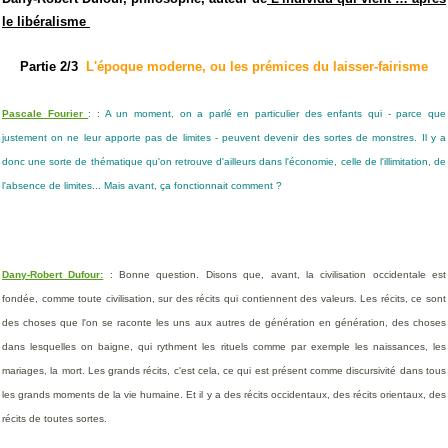
le libéralisme
Partie 2/3
L'époque moderne, ou les prémices du laisser-fairisme
Pascale Fourier
:
: A un moment, on a parlé en particulier des enfants qui - parce que
justement on ne leur apporte pas de limites - peuvent devenir des sortes de monstres. Il y a
donc une sorte de thématique qu'on retrouve d'ailleurs dans l'économie, celle de l'illimitation, de
l'absence de limites... Mais avant, ça fonctionnait comment ?
Dany-Robert Dufour:
: Bonne question. Disons que, avant, la civilisation occidentale est
fondée, comme toute civilisation, sur des récits qui contiennent des valeurs. Les récits, ce sont
des choses que l'on se raconte les uns aux autres de génération en génération, des choses
dans lesquelles on baigne, qui rythment les rituels comme par exemple les naissances, les
mariages, la mort. Les grands récits, c'est cela, ce qui est présent comme discursivité dans tous
les grands moments de la vie humaine. Et il y a des récits occidentaux, des récits orientaux, des
récits de toutes sortes.