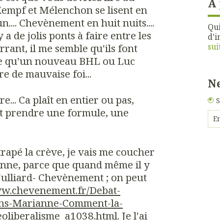
À
 Kempf et Mélenchon se lisent en
.... Chevènement en huit nuits....
Qui
y a de jolis ponts à faire entre les
d'i
sui
arrant, il me semble qu'ils font
ue qu'un nouveau BHL ou Luc
tre de mauvaise foi...
Ne
re... Ca plaît en entier ou pas,
S
t prendre une formule, une
trapé la crève, je vais me coucher
nne, parce que quand même il y
 Julliard- Chevènement ; on peut
ww.chevenement.fr/Debat-
ans-Marianne-Comment-la-
neoliberalisme_a1038.html
. Je l'ai