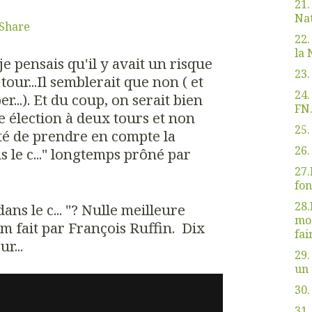
21.
Nat
Share
22.
la 
je pensais qu'il y avait un risque
23.
ur...Il semblerait que non ( et
24.
...). Et du coup, on serait bien
FN.
e élection à deux tours et non
25.
sité de prendre en compte la
26.
ns le c..." longtemps prôné par
27.
fon
28.
dans le c... "? Nulle meilleure
mod
ilm fait par François Ruffin. Dix
fai
r...
29.
un 
30.
31.