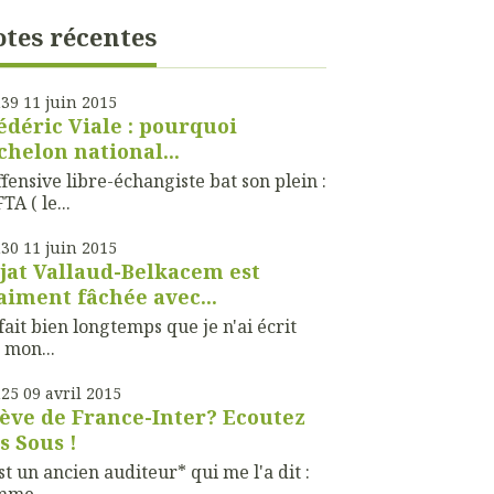
tes récentes
h39
11
juin 2015
édéric Viale : pourquoi
échelon national...
ffensive libre-échangiste bat son plein :
TA ( le...
h30
11
juin 2015
jat Vallaud-Belkacem est
aiment fâchée avec...
fait bien longtemps que je n'ai écrit
 mon...
h25
09
avril 2015
ève de France-Inter? Ecoutez
s Sous !
st un ancien auditeur* qui me l'a dit :