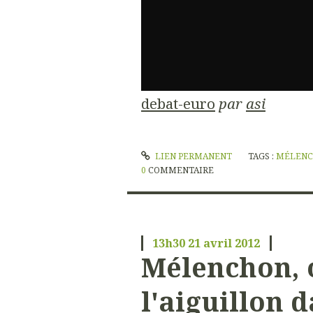
debat-euro
par
asi
LIEN PERMANENT
TAGS :
MÉLEN
0
COMMENTAIRE
13h30
21
avril 2012
Mélenchon, o
l'aiguillon da