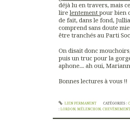
déjà lu en travers, mais ce
lire
lentement
pour bien 
de fait, dans le fond, Jul
comprend sans doute mieu
être tranchés au Parti Socia
On disait donc mouchoirs, 
puis un truc pour la gorge
aphone.... ah oui, Marianne
Bonnes lectures à vous !!
LIEN PERMANENT
CATÉGORIES :
:
LORDON
,
MÉLENCHON
,
CHEVÈNEMENT