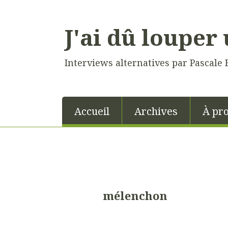
J'ai dû louper 
Interviews alternatives par Pascale 
Accueil
Archives
À pr
mélenchon