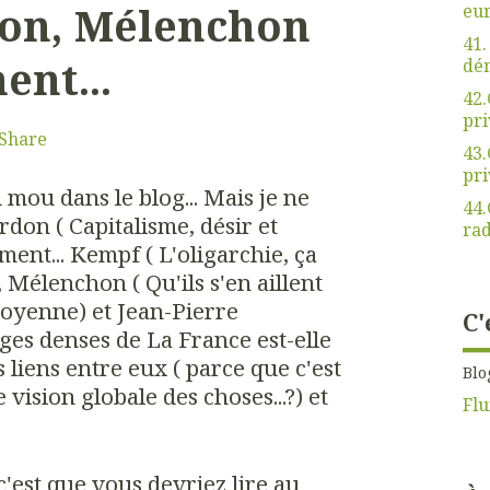
on, Mélenchon
eu
41.
nt...
dé
42.
pri
Share
43.
pri
 du mou dans le blog... Mais je ne
44.
don ( Capitalisme, désir et
rad
ment... Kempf ( L'oligarchie, ça
, Mélenchon ( Qu'ils s'en aillent
itoyenne) et Jean-Pierre
C'
es denses de La France est-elle
s liens entre eux ( parce que c'est
Blo
 vision globale des choses...?) et
Flu
 c'est que vous devriez lire au