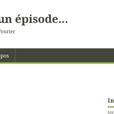
un épisode...
Fourier
opos
In
Les