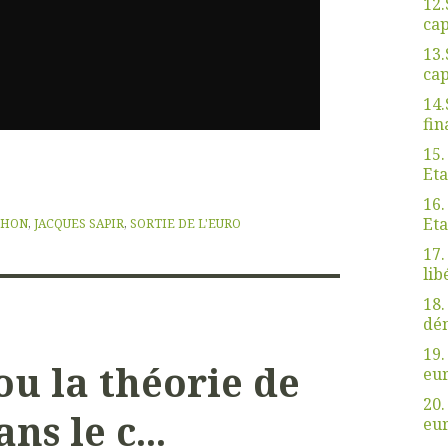
12.
cap
13.
cap
14.
fin
15.
Eta
16.
Eta
CHON
,
JACQUES SAPIR
,
SORTIE DE L'EURO
17.
lib
18.
dé
19.
u la théorie de
eu
20.
ns le c...
eu