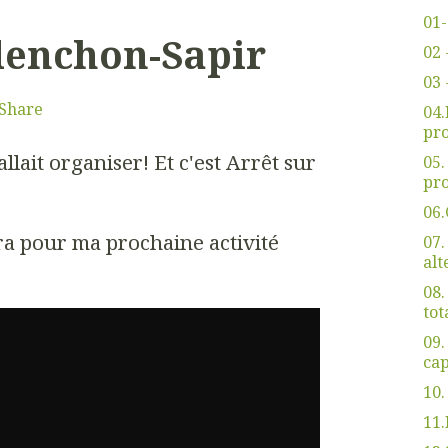
01-
lenchon-Sapir
02 
03 
Share
04
pro
allait organiser! Et c'est Arrêt sur
05
pro
06.
ra pour ma prochaine activité
07.
alt
08.
tot
09.
cap
10.
11.