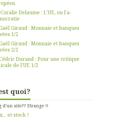
ropéen
 Coralie Delaume : L'UE, ou l'a-
mocratie
Gaël Giraud : Monnaie et banques
vées 1/2
Gaël Giraud : Monnaie et banques
vées 2/2
Cédric Durand : Pour une critique
icale de l'UE 1/2
est quoi?
g d'un site?? Etrange !!
x... et stock !