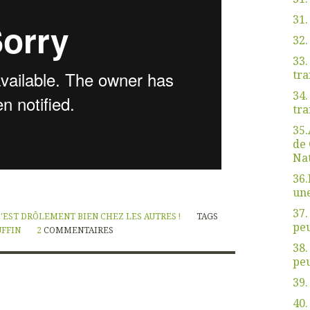
31.
32
33.
tra
34.
tra
35.
de 
Nat
36.
une
37.
C'EST DRÔLEMENT BIEN CHEZ LES AUTRES !
TAGS
peu
UFFIN
2
COMMENTAIRES
38.
peu
39.
40.