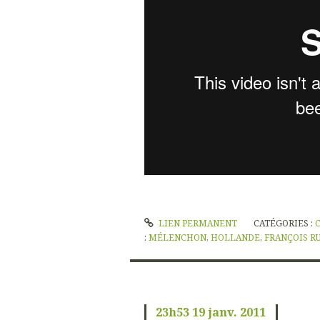
LIEN PERMANENT
CATÉGORIES :
:
MÉLENCHON
,
HOLLANDE
,
FRANÇOIS R
23h53
19
janv. 2011