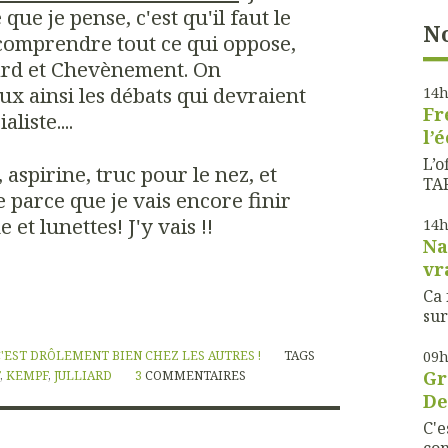
 que je pense, c'est qu'il faut le
No
comprendre tout ce qui oppose,
liard et Chevènement. On
x ainsi les débats qui devraient
14
Fr
liste....
l’
L’o
aspirine, truc pour le nez, et
TAF
 parce que je vais encore finir
 et lunettes! J'y vais !!
14
Na
vr
Ca 
sur
C'EST DRÔLEMENT BIEN CHEZ LES AUTRES !
TAGS
09
Gr
,
KEMPF
,
JULLIARD
3
COMMENTAIRES
De
C'e