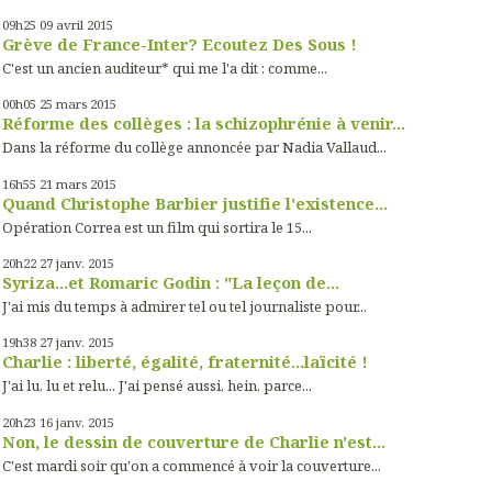
09h25
09
avril 2015
Grève de France-Inter? Ecoutez Des Sous !
C'est un ancien auditeur* qui me l'a dit : comme...
00h05
25
mars 2015
Réforme des collèges : la schizophrénie à venir...
Dans la réforme du collège annoncée par Nadia Vallaud...
16h55
21
mars 2015
Quand Christophe Barbier justifie l'existence...
Opération Correa est un film qui sortira le 15...
20h22
27
janv. 2015
Syriza...et Romaric Godin : "La leçon de...
J'ai mis du temps à admirer tel ou tel journaliste pour...
19h38
27
janv. 2015
Charlie : liberté, égalité, fraternité...laïcité !
J'ai lu, lu et relu... J'ai pensé aussi, hein, parce...
20h23
16
janv. 2015
Non, le dessin de couverture de Charlie n'est...
C'est mardi soir qu'on a commencé à voir la couverture...