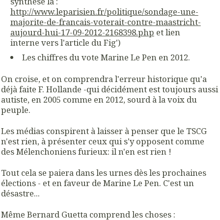
synthèse là :
http://www.leparisien.fr/politique/sondage-une-
majorite-de-francais-voterait-contre-maastricht-
aujourd-hui-17-09-2012-2168398.php
et lien
interne vers l'article du Fig')
Les chiffres du vote Marine Le Pen en 2012.
On croise, et on comprendra l'erreur historique qu'a
déjà faite F. Hollande -qui décidément est toujours aussi
autiste, en 2005 comme en 2012, sourd à la voix du
peuple.
Les médias conspirent à laisser à penser que le TSCG
n'est rien, à présenter ceux qui s'y opposent comme
des Mélenchoniens furieux: il n'en est rien !
Tout cela se paiera dans les urnes dès les prochaines
élections - et en faveur de Marine Le Pen. C'est un
désastre...
Même Bernard Guetta comprend les choses :