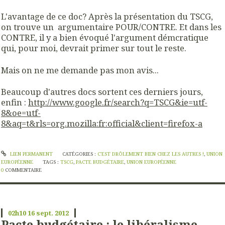
L'avantage de ce doc? Après la présentation du TSCG,
on trouve un argumentaire POUR/CONTRE. Et dans les
CONTRE, il y a bien évoqué l'argument démcratique
qui, pour moi, devrait primer sur tout le reste.
Mais on ne me demande pas mon avis...
Beaucoup d'autres docs sortent ces derniers jours,
enfin :
http://www.google.fr/search?q=TSCG&ie=utf-
8&oe=utf-
8&aq=t&rls=org.mozilla:fr:official&client=firefox-a
LIEN PERMANENT
CATÉGORIES :
C'EST DRÔLEMENT BIEN CHEZ LES AUTRES !
,
UNION
EUROPÉENNE
TAGS :
TSCG
,
PACTE BUDGÉTAIRE
,
UNION EUROPÉENNE
0
COMMENTAIRE
02h10
16
sept. 2012
Pacte budgétaire : le libéralisme