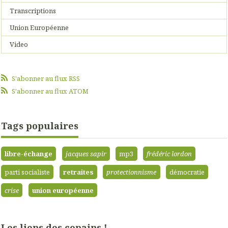
Transcriptions
Union Européenne
Video
S'abonner au flux RSS
S'abonner au flux ATOM
Tags populaires
libre-échange
jacques sapir
mp3
frédéric lordon
parti socialiste
retraites
protectionnisme
démocratie
crise
union européenne
Les liens des copains !