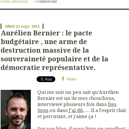
HYARIC
,
MÉDIAPART
0
COMMENTAIRE
20h02
25
sept. 2012
Aurélien Bernier : le pacte
budgétaire , une arme de
destruction massive de la
souveraineté populaire et de la
démocratie représentative.
Share
Qui me suit un peu sait qu'Aurélien
Bernier est un de mes chouchous,
interviewé plusieurs fois dans
Des
Sous
ou dans
J'ai dû
...... Il a l'esprit clair
et percutant, et j'aime ça !
Sur
son blog,
il nous livre un excellent