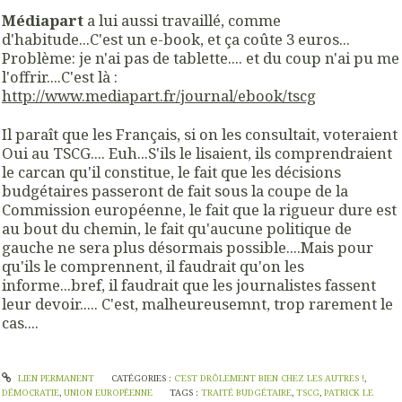
Médiapart
a lui aussi travaillé, comme
d'habitude...C'est un e-book, et ça coûte 3 euros...
Problème: je n'ai pas de tablette.... et du coup n'ai pu me
l'offrir....C'est là :
http://www.mediapart.fr/journal/ebook/tscg
Il paraît que les Français, si on les consultait, voteraient
Oui au TSCG.... Euh...S'ils le lisaient, ils comprendraient
le carcan qu'il constitue, le fait que les décisions
budgétaires passeront de fait sous la coupe de la
Commission européenne, le fait que la rigueur dure est
au bout du chemin, le fait qu'aucune politique de
gauche ne sera plus désormais possible....Mais pour
qu'ils le comprennent, il faudrait qu'on les
informe...bref, il faudrait que les journalistes fassent
leur devoir..... C'est, malheureusemnt, trop rarement le
cas....
LIEN PERMANENT
CATÉGORIES :
C'EST DRÔLEMENT BIEN CHEZ LES AUTRES !
,
DÉMOCRATIE
,
UNION EUROPÉENNE
TAGS :
TRAITÉ BUDGÉTAIRE
,
TSCG
,
PATRICK LE