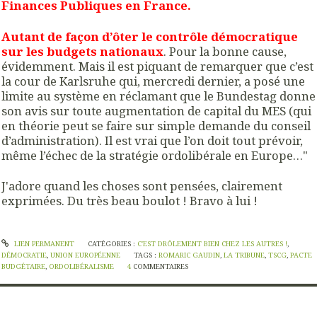
Finances Publiques en France.
Autant de façon d’ôter le contrôle démocratique
sur les budgets nationaux
. Pour la bonne cause,
évidemment. Mais il est piquant de remarquer que c’est
la cour de Karlsruhe qui, mercredi dernier, a posé une
limite au système en réclamant que le Bundestag donne
son avis sur toute augmentation de capital du MES (qui
en théorie peut se faire sur simple demande du conseil
d’administration). Il est vrai que l’on doit tout prévoir,
même l’échec de la stratégie ordolibérale en Europe…"
J'adore quand les choses sont pensées, clairement
exprimées. Du très beau boulot ! Bravo à lui !
LIEN PERMANENT
CATÉGORIES :
C'EST DRÔLEMENT BIEN CHEZ LES AUTRES !
,
DÉMOCRATIE
,
UNION EUROPÉENNE
TAGS :
ROMARIC GAUDIN
,
LA TRIBUNE
,
TSCG
,
PACTE
BUDGÉTAIRE
,
ORDOLIBÉRALISME
4
COMMENTAIRES