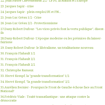
22. Jean-Pierre Chevènement 2/2 - Le PS, la Nation et l'Europe
23. Jacques Sapir - crise
24. Jacques Sapir - plein-emploi,UE et FN...
25. Jean-Luc Gréau 1/2 - Crise
26. Jean-Luc Gréau 2/2 - Protectionnisme
27.Dany-Robert Dufour- "Les vices privés font la vertu publique", disent-
ils
28.Dany-Robert Dufour- L'époque moderne ou les prémices du laisser-
fairisme
29. Dany-Robert Dufour- le libéralisme, un totalitarisme nouveau
30. François Flahault 1/2
31. François Flahault 2/2
31. François Flahault 2/2
32. Christophe Ramaux
33. Hervé Kempf, la "grande transformation" 1/2
34. Hervé Kempf, "la grande transformation" 2/2
35.Aurélien Bernier - Pourquoi le Front de Gauche échoue face au Front
National?
36.Frédéric Viale : Traité transatlantique : une attaque contre la
démocratie