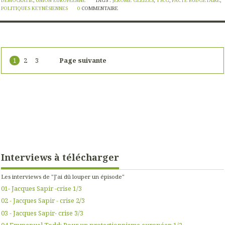
DÉMOCRATIE
,
UNION EUROPÉENNE
TAGS :
JÉRÔME GLEIZES
,
TSCG
,
PACTE BUDGÉTAIRE
,
POLITIQUES KEYNÉSIENNES
0
COMMENTAIRE
1
2
3
Page suivante
Interviews à télécharger
Les interviews de "J'ai dû louper un épisode"
01- Jacques Sapir -crise 1/3
02 - Jacques Sapir - crise 2/3
03 - Jacques Sapir- crise 3/3
04.Emmanuel Todd: Pour un protectionnisme européen 1/2