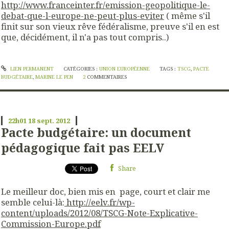
http://www.franceinter.fr/emission-geopolitique-le-
debat-que-l-europe-ne-peut-plus-eviter
( même s'il
finit sur son vieux rêve fédéralisme, preuve s'il en est
que, décidément, il n'a pas tout compris..)
LIEN PERMANENT
CATÉGORIES :
UNION EUROPÉENNE
TAGS :
TSCG
,
PACTE
BUDGÉTAIRE
,
MARINE LE PEN
2
COMMENTAIRES
22h01
18
sept. 2012
Pacte budgétaire: un document
pédagogique fait pas EELV
Share
Le meilleur doc, bien mis en page, court et clair me
semble celui-là:
http://eelv.fr/wp-
content/uploads/2012/08/TSCG-Note-Explicative-
Commission-Europe.pdf