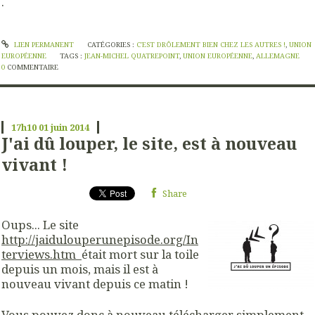
.
LIEN PERMANENT
CATÉGORIES :
C'EST DRÔLEMENT BIEN CHEZ LES AUTRES !
,
UNION
EUROPÉENNE
TAGS :
JEAN-MICHEL QUATREPOINT
,
UNION EUROPÉENNE
,
ALLEMAGNE
0
COMMENTAIRE
17h10
01
juin 2014
J'ai dû louper, le site, est à nouveau
vivant !
Share
Oups... Le site
http://jaidulouperunepisode.org/In
terviews.htm
était mort sur la toile
depuis un mois, mais il est à
nouveau vivant depuis ce matin !
Vous pouvez donc à nouveau télécharger simplement