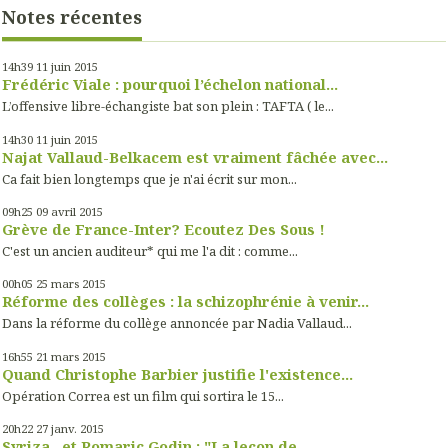
Notes récentes
14h39
11
juin 2015
Frédéric Viale : pourquoi l’échelon national...
L’offensive libre-échangiste bat son plein : TAFTA ( le...
14h30
11
juin 2015
Najat Vallaud-Belkacem est vraiment fâchée avec...
Ca fait bien longtemps que je n'ai écrit sur mon...
09h25
09
avril 2015
Grève de France-Inter? Ecoutez Des Sous !
C'est un ancien auditeur* qui me l'a dit : comme...
00h05
25
mars 2015
Réforme des collèges : la schizophrénie à venir...
Dans la réforme du collège annoncée par Nadia Vallaud...
16h55
21
mars 2015
Quand Christophe Barbier justifie l'existence...
Opération Correa est un film qui sortira le 15...
20h22
27
janv. 2015
Syriza...et Romaric Godin : "La leçon de...