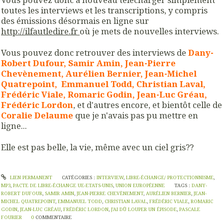
toutes les interviews et les transcriptions, y compris
des émissions désormais en ligne sur
http://ilfautledire.fr
où je mets de nouvelles interviews.
Vous pouvez donc retrouver des interviews de
Dany-
Robert Dufour, Samir Amin, Jean-Pierre
Chevènement, Aurélien Bernier, Jean-Michel
Quatrepoint, Emmanuel Todd, Christian Laval,
Frédéric Viale, Romaric Godin, Jean-Luc Gréau,
Frédéric Lordon
, et d'autres encore, et bientôt celle de
Coralie Delaume
que je n'avais pas pu mettre en
ligne...
Elle est pas belle, la vie, même avec un ciel gris??
LIEN PERMANENT
CATÉGORIES :
INTERVIEW
,
LIBRE-ÉCHANGE/ PROTECTIONNISME
,
MP3
,
PACTE DE LIBRE-ÉCHANGE UE-ETATS-UNIS
,
UNION EUROPÉENNE
TAGS :
DANY-
ROBERT DUFOUR
,
SAMIR AMIN
,
JEAN-PIERRE CHEVÈNEMENT
,
AURÉLIEN BERNIER
,
JEAN-
MICHEL QUATREPOINT
,
EMMANUEL TODD
,
CHRISTIAN LAVAL
,
FRÉDÉRIC VIALE
,
ROMARIC
GODIN
,
JEAN-LUC GRÉAU
,
FRÉDÉRIC LORDON
,
J'AI DÛ LOUPER UN ÉPISODE
,
PASCALE
FOURIER
0
COMMENTAIRE