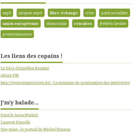
mp3
jacques sapir
libre-échange
crise
parti socialiste
union européenne
démocratie
retraites
frédéric lordon
protectionnisme
Les liens des copains !
Le blog d'Aurélien Bernier
Aligre FM
http://www.musicscreen.be/ -La musique de ponctuation des interviews
J'm'y balade...
Patrick Artus/Natixis
Laurent Pinsolle
Une mine : le portail de Michel Husson