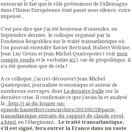
entourait le fait que le rôle prééminent de l'Allemagne
dans l'Union Européenne était passé sous silence, voire
impensé...
C'est peu dire que j'ai été heureuse d'entendre, en
Septembre dernier, le colloque organisé par la
Fondation Respublica sur le traité transatlantique où
l'on pouvait entendre Xavier Bertrand, Hubert Védrine,
Jean-Luc Gréau et Jean-Michel Quatrepoint ( voir
mon
compte-rendu
et le verbatim
ici
.). car de géopolitique, il
n'a été question que de cela !
A ce colloque, j'ai (re)-découvert Jean-Michel
Quatrepoint, journaliste économique et auteur de
nombreux ouvrages, dont
La dernière bulle
sur la
dernière crise. Il confirmait ce que j'avais lu et analysé
là
: http://j-ai-du-louper-un-
episode.hautetfort.com/archive/2013/05/28/pacte-
transatlantique-extraits-du-rapport-de-claude-revel-
a.html
, en l'élargissant...
Le traité transatlantique,
s'il est signé, fera entrer la France dans un vaste