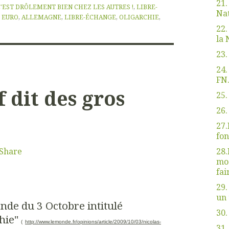
21.
C'EST DRÔLEMENT BIEN CHEZ LES AUTRES !
,
LIBRE-
Nat
:
EURO
,
ALLEMAGNE
,
LIBRE-ÉCHANGE
,
OLIGARCHIE
,
22.
la 
23.
24.
FN.
dit des gros
25.
26.
27.
fon
Share
28.
mod
fai
29.
un 
de du 3 Octobre intitulé
30.
chie"
(
http://www.lemonde.fr/opinions/article/2009/10/03/nicolas-
31.