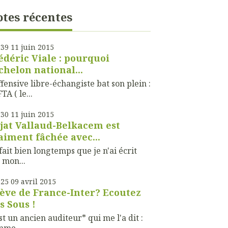
tes récentes
h39
11
juin 2015
édéric Viale : pourquoi
échelon national...
ffensive libre-échangiste bat son plein :
TA ( le...
h30
11
juin 2015
jat Vallaud-Belkacem est
aiment fâchée avec...
fait bien longtemps que je n'ai écrit
 mon...
h25
09
avril 2015
ève de France-Inter? Ecoutez
s Sous !
st un ancien auditeur* qui me l'a dit :