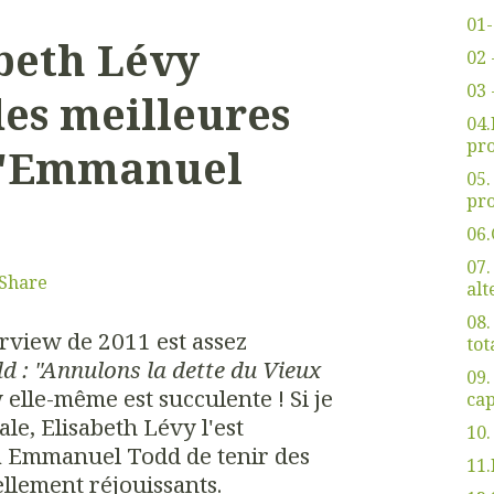
01-
beth Lévy
02 
03 
des meilleures
04
pro
d'Emmanuel
05
pro
06.
07.
Share
alt
08.
erview de 2011 est assez
tot
 : "Annulons la dette du Vieux
09.
 elle-même est succulente ! Si je
cap
rale, Elisabeth Lévy l'est
10.
 à Emmanuel Todd de tenir des
11.
ellement réjouissants.