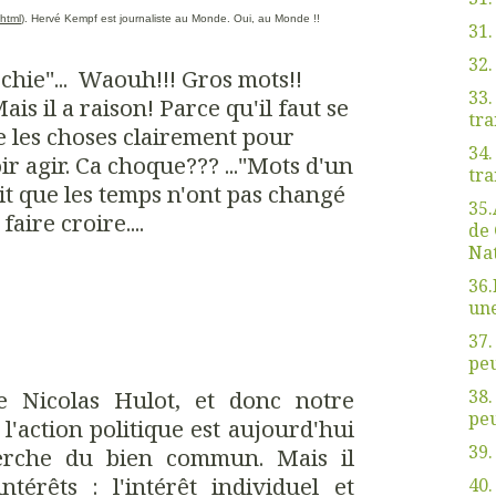
html
). Hervé Kempf est journaliste au Monde. Oui, au Monde !!
31.
32
rchie"... Waouh!!! Gros mots!!
33.
s il a raison! Parce qu'il faut se
tra
re les choses clairement pour
34.
r agir. Ca choque??? ..."Mots d'un
tra
était que les temps n'ont pas changé
35.
aire croire....
de 
Nat
36.
une
37.
peu
38.
e Nicolas Hulot, et donc notre
peu
 l'action politique est aujourd'hui
39.
herche du bien commun. Mais il
ntérêts : l'intérêt individuel et
40.