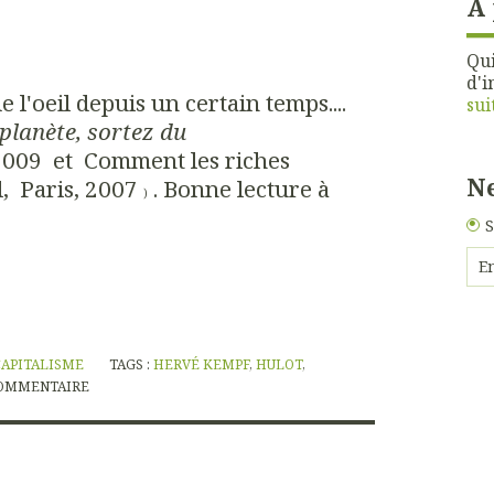
À
Qui
d'i
e l'oeil depuis un certain temps....
sui
planète, sortez du
 2009 et
Comment les riches
Ne
l, Paris, 2007
. Bonne lecture à
)
S
CAPITALISME
TAGS :
HERVÉ KEMPF
,
HULOT
,
OMMENTAIRE