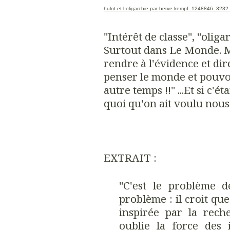
hulot-et-l-oligarchie-par-herve-kempf_1248846_3232.
"Intérêt de classe", "oliga
Surtout dans Le Monde. Mai
rendre à l'évidence et di
penser le monde et pouvoi
autre temps !!" ...Et si c'
quoi qu'on ait voulu nous f
EXTRAIT :
"C'est le problème d
problème : il croit que
inspirée par la rec
oublie la force des i