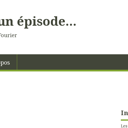
un épisode...
Fourier
opos
In
Les