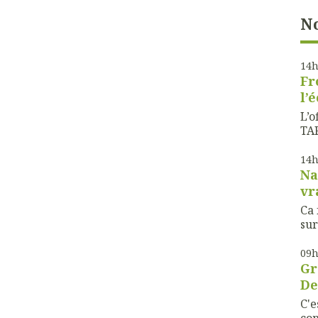
No
14
Fr
l’
L’o
TAF
14
Na
vr
Ca 
sur
09
Gr
De
C'e