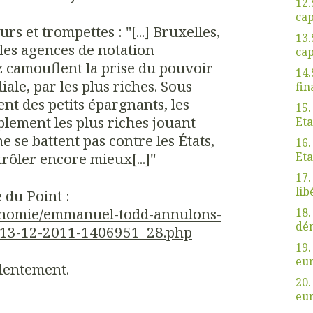
12.
cap
 et trompettes : "[...]
Bruxelles,
13.
 les agences de notation
cap
z camouflent la prise du pouvoir
14.
iale, par les plus riches. Sous
fin
nt des petits épargnants, les
15.
plement les plus riches jouant
Eta
ne se battent pas contre les États,
16.
trôler encore mieux[...]"
Eta
17.
lib
te du Point :
conomie/emmanuel-todd-annulons-
18.
dé
-13-12-2011-1406951_28.php
19.
eu
 lentement.
20.
eu