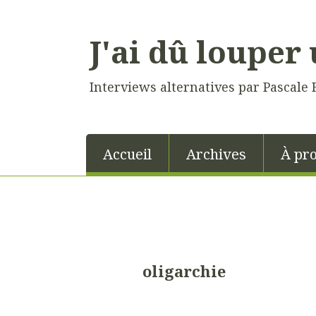
J'ai dû louper 
Interviews alternatives par Pascale 
Accueil
Archives
À pr
oligarchie