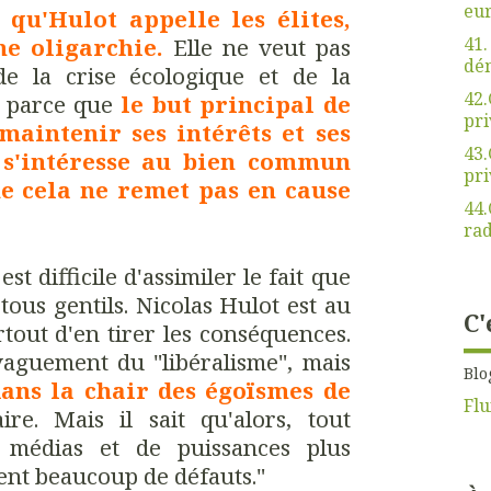
eu
 qu'Hulot appelle les élites,
41.
ne oligarchie.
Elle ne veut pas
dé
de la crise écologique et de la
42.
, parce que
le but principal de
pri
 maintenir ses intérêts et ses
43.
 s'intéresse au bien commun
pri
e cela ne remet pas en cause
44.
rad
est difficile d'assimiler le fait que
 tous gentils. Nicolas Hulot est au
C'
urtout d'en tirer les conséquences.
r vaguement du
"libéralisme",
mais
Blo
dans la chair des égoïsmes de
Flu
ire. Mais il sait qu'alors, tout
 médias et de puissances plus
ient beaucoup de défauts."