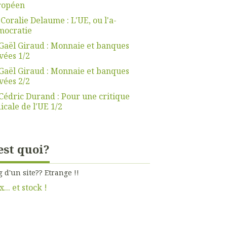
ropéen
 Coralie Delaume : L'UE, ou l'a-
mocratie
Gaël Giraud : Monnaie et banques
vées 1/2
Gaël Giraud : Monnaie et banques
vées 2/2
Cédric Durand : Pour une critique
icale de l'UE 1/2
est quoi?
g d'un site?? Etrange !!
x... et stock !