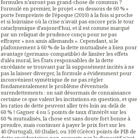
formules n’auront pas grand-chose de commun ?
Formulé en premier, le projet « en dessous de 60 % »
porte l’empreinte de l’époque (2010) à la fois si proche
et si lointaine où la crise n’avait pas encore pris le tour
cataclysmique d’aujourd’hui, et il est comme marqué
par un reliquat de prudence conçu pour ne pas
effrayer « nos amis allemands ». Cependant, si le
plafonnement à 60 % de la dette mutualisée a bien pour
avantage (germano-compatible) de limiter les effets
d’aléa moral, les États responsables de la dette
excédante se trouvant par là supposément incités à ne
pas la laisser diverger, la formule a évidemment pour
inconvénient symétrique de ne pas régler
fondamentalement le problème d’éventuels
surendettements : on sait désormais de connaissance
certaine ce que valent les incitations en question, et que
les ratios de dette peuvent aller très loin au-delà de
60 % ! Gagner 4 ou 5 points de taux d’intérêt sur les
60 % mutualisés, la chose est sans doute fort bonne à
prendre, mais continuer à payer le prix fort sur les
40 (Portugal), 60 (Italie), ou 100 (Grèce) points de PIB de
dette excédentaires non couverts par le dispositif n’est