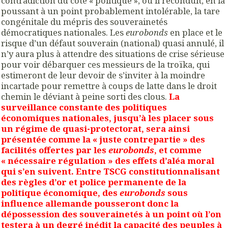
contradiction du côté « politique », où il reconduit, en la
poussant à un point probablement intolérable, la tare
congénitale du mépris des souverainetés
démocratiques nationales. Les
eurobonds
en place et le
risque d’un défaut souverain (national) quasi annulé, il
n’y aura plus à attendre des situations de crise sérieuse
pour voir débarquer ces messieurs de la troïka, qui
estimeront de leur devoir de s’inviter à la moindre
incartade pour remettre à coups de latte dans le droit
chemin le déviant à peine sorti des clous.
La
surveillance constante des politiques
économiques nationales, jusqu’à les placer sous
un régime de quasi-protectorat, sera ainsi
présentée comme la « juste contrepartie » des
facilités offertes par les
eurobonds
, et comme
« nécessaire régulation » des effets d’aléa moral
qui s’en suivent. Entre TSCG constitutionnalisant
des règles d’or et police permanente de la
politique économique, des
eurobonds
sous
influence allemande pousseront donc la
dépossession des souverainetés à un point où l’on
testera à un degré inédit la capacité des peuples à