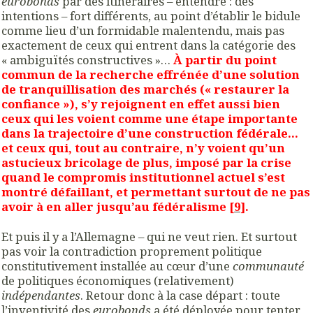
eurobonds
par des itinéraires – entendre : des
intentions – fort différents, au point d’établir le bidule
comme lieu d’un formidable malentendu, mais pas
exactement de ceux qui entrent dans la catégorie des
« ambiguïtés constructives »…
À partir du point
commun de la recherche effrénée d’une solution
de tranquillisation des marchés (« restaurer la
confiance »), s’y rejoignent en effet aussi bien
ceux qui les voient comme une étape importante
dans la trajectoire d’une construction fédérale…
et ceux qui, tout au contraire, n’y voient qu’un
astucieux bricolage de plus, imposé par la crise
quand le compromis institutionnel actuel s’est
montré défaillant, et permettant surtout de ne pas
avoir à en aller jusqu’au fédéralisme [
9
].
Et puis il y a l’Allemagne – qui ne veut rien. Et surtout
pas voir la contradiction proprement politique
constitutivement installée au cœur d’une
communauté
de politiques économiques (relativement)
indépendantes
. Retour donc à la case départ : toute
l’inventivité des
eurobonds
a été déployée pour tenter