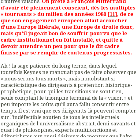
d’autres raisons.
On prête à François Mitterrand
d’avoir été pleinement conscient, dès les multiples
« tournants » du milieu des années 1980 [
11
], de ce
que son engagement européen allait accoucher
d’une Europe libérale, une Europe de droite donc,
mais qu’il jugeait bon de souffrir pourvu que le
cadre institutionnel en fût installé, et quitte à
devoir attendre un peu pour que le dit cadre
finisse par se remplir de contenus progressistes.
Ah ! la sage patience du long terme, dans lequel
toutefois Keynes ne manquait pas de faire observer que
« nous serons tous morts », mais nonobstant si
caractéristique des dirigeants à prétention historique-
prophétique, pour qui les transitions ne sont rien,
seule comptant le triomphe terminal de la « vision » et
peu importe les coûts qu’il aura fallu consentir entre
temps. Il est vrai que ces dirigeants-là peuvent compter
sur l’indéfectible soutien de tous les intellectuels
organiques de l’universalisme abstrait, demi-savants et
quart de philosophes, experts multifonctions et
éditorialistes eux aussi désireux de montrer que l’
alta