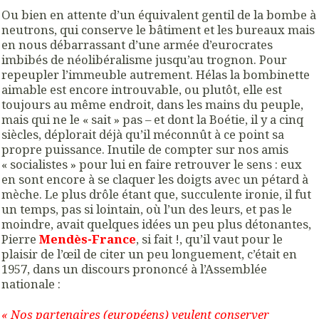
Ou bien en attente d’un équivalent gentil de la bombe à
neutrons, qui conserve le bâtiment et les bureaux mais
en nous débarrassant d’une armée d’eurocrates
imbibés de néolibéralisme jusqu’au trognon. Pour
repeupler l’immeuble autrement. Hélas la bombinette
aimable est encore introuvable, ou plutôt, elle est
toujours au même endroit, dans les mains du peuple,
mais qui ne le « sait » pas – et dont la Boétie, il y a cinq
siècles, déplorait déjà qu’il méconnût à ce point sa
propre puissance. Inutile de compter sur nos amis
« socialistes » pour lui en faire retrouver le sens : eux
en sont encore à se claquer les doigts avec un pétard à
mèche. Le plus drôle étant que, succulente ironie, il fut
un temps, pas si lointain, où l’un des leurs, et pas le
moindre, avait quelques idées un peu plus détonantes,
Pierre
Mendès-France
, si fait !, qu’il vaut pour le
plaisir de l’œil de citer un peu longuement, c’était en
1957, dans un discours prononcé à l’Assemblée
nationale :
« Nos partenaires (européens) veulent conserver