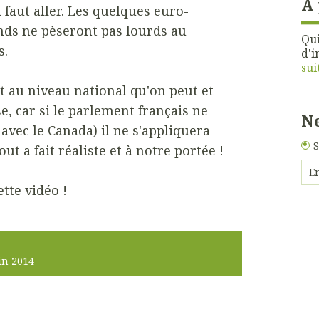
À
l faut aller. Les quelques euro-
nds ne pèseront pas lourds au
Qui
s.
d'i
sui
st au niveau national qu'on peut et
se, car si le parlement français ne
Ne
i avec le Canada) il ne s'appliquera
S
tout a fait réaliste et à notre portée !
tte vidéo !
in 2014