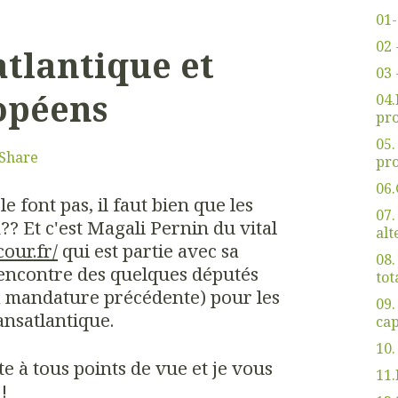
01-
02 
atlantique et
03 
opéens
04
pro
05
Share
pro
06.
e font pas, il faut bien que les
07.
?? Et c'est Magali Pernin du vital
alt
our.fr/
qui est partie avec sa
08.
rencontre des quelques députés
tot
la mandature précédente) pour les
09.
ransatlantique.
cap
10.
te à tous points de vue et je vous
11.
!