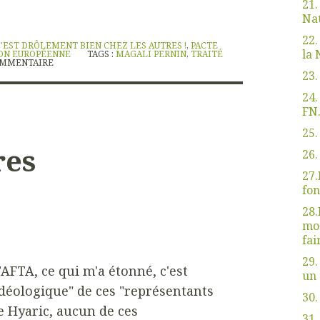
21.
Nat
22.
C'EST DRÔLEMENT BIEN CHEZ LES AUTRES !
,
PACTE
la 
ON EUROPÉENNE
TAGS :
MAGALI PERNIN
,
TRAITÉ
MMENTAIRE
23.
24.
FN.
25.
res
26.
27.
fon
28.
mod
fai
29.
AFTA, ce qui m'a étonné, c'est
un 
déologique" de ces "représentants
30.
e Hyaric, aucun de ces
31.