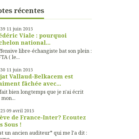
tes récentes
h39
11
juin 2015
édéric Viale : pourquoi
échelon national...
ffensive libre-échangiste bat son plein :
TA ( le...
h30
11
juin 2015
jat Vallaud-Belkacem est
aiment fâchée avec...
fait bien longtemps que je n'ai écrit
 mon...
h25
09
avril 2015
ève de France-Inter? Ecoutez
s Sous !
st un ancien auditeur* qui me l'a dit :