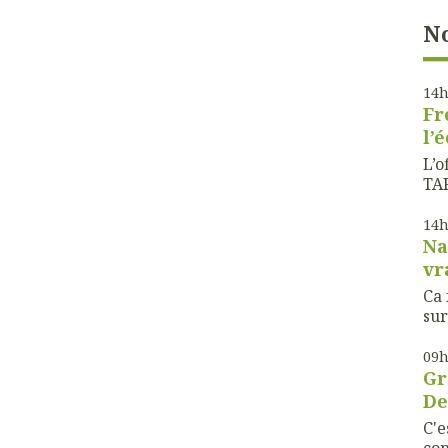
No
14
Fr
l’
L’o
TAF
14
Na
vr
Ca 
sur
09
Gr
De
C'e