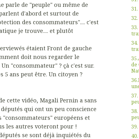
ne parle de "peuple" ou même de
31.
 parlent d'abord et surtout de
32
ection des consommateurs".... c'est
33.
ique je trouve.... et plutôt
tra
34.
nterviewés étaient Front de gauche
tra
omment doit nous regarder le
35.
de 
. Un "consommateur" ? çà c'est sur.
Nat
es 5 ans peut être. Un citoyen ?
36.
une
37.
de cette vidéo, Magali Pernin a sans
peu
0 députés qui ont un peu conscience
38.
peu
es "consommateurs" européens et
us les autres voteront pour !
39.
députés se sont déjà inquiétés du
40.