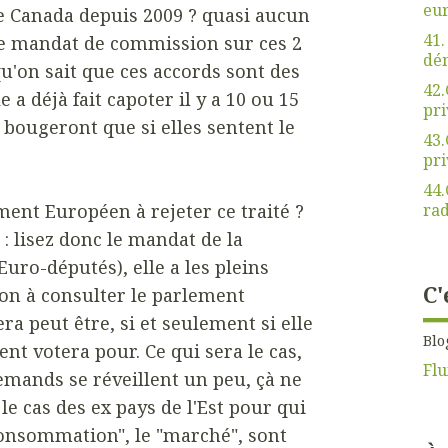
eu
le Canada depuis 2009 ? quasi aucun
41.
le mandat de commission sur ces 2
dé
qu'on sait que ces accords sont des
42.
 a déjà fait capoter il y a 10 ou 15
pri
e bougeront que si elles sentent le
43.
pri
44.
rad
ent Européen à rejeter ce traité ?
 : lisez donc le mandat de la
uro-députés), elle a les pleins
C'
on à consulter le parlement
ra peut être, si et seulement si elle
Blo
ent votera pour. Ce qui sera le cas,
Flu
llemands se réveillent un peu, çà ne
e cas des ex pays de l'Est pour qui
-consommation", le "marché", sont