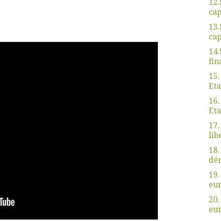
12.
cap
13.
cap
14.
fin
15.
Eta
16.
Eta
17.
lib
18.
dé
19.
eu
20.
eu