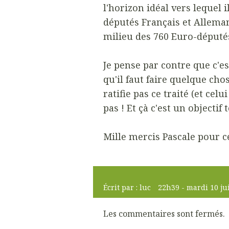
l'horizon idéal vers lequel i
députés Français et Allema
milieu des 760 Euro-député
Je pense par contre que c'e
qu'il faut faire quelque cho
ratifie pas ce traité (et celu
pas ! Et çà c'est un objectif 
Mille mercis Pascale pour ce
Écrit par :
luc
22h39
-
mardi 10
ju
Les commentaires sont fermés.