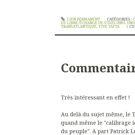
LIEN PERMANENT
CATÉGORIES :
DE LIBRE-ÉCHANGE UE-ETATS-UNIS
,
UNI
TRANSATLANTIQUE
,
TTIP
,
TAFTA
1
CO
Commentai
Très intéressant en effet !
Au delà du sujet même, le T
quand même le "calibrage i
du peuple". A part Patrick L