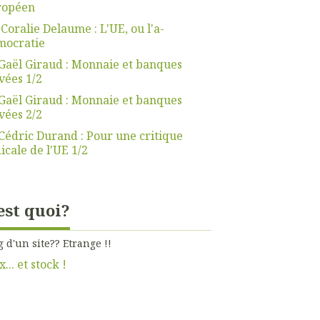
ropéen
 Coralie Delaume : L'UE, ou l'a-
mocratie
Gaël Giraud : Monnaie et banques
vées 1/2
Gaël Giraud : Monnaie et banques
vées 2/2
Cédric Durand : Pour une critique
icale de l'UE 1/2
est quoi?
g d'un site?? Etrange !!
x... et stock !