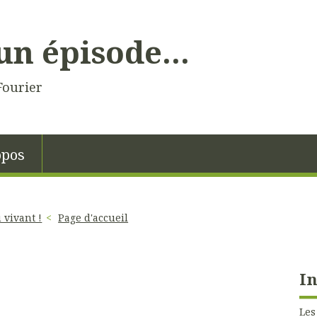
un épisode...
Fourier
opos
u vivant !
Page d'accueil
In
Les