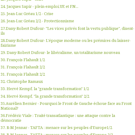
24. Jacques Sapir - plein-emploi,UE et FN...
25. Jean-Luc Gréau 1/2 - Crise
26. Jean-Luc Gréau 2/2 - Protectionnisme
27.Dany-Robert Dufour- "Les vices privés font la vertu publique", disent-
ils
28.Dany-Robert Dufour- L'époque moderne ou les prémices du laisser-
fairisme
29. Dany-Robert Dufour- le libéralisme, un totalitarisme nouveau
30. François Flahault 1/2
31. François Flahault 2/2
31. François Flahault 2/2
32. Christophe Ramaux
33. Hervé Kempf, la "grande transformation" 1/2
34. Hervé Kempf, "la grande transformation" 2/2
35.Aurélien Bernier - Pourquoi le Front de Gauche échoue face au Front
National?
36.Frédéric Viale : Traité transatlantique : une attaque contre la
démocratie
37. R-M Jennar - TAFTA : menace sur les peuples d'Europe1/2
38. R-M Jennar - TAFTA : menace sur les peuples d'Europe 2/2