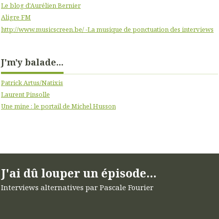
Le blog d'Aurélien Bernier
Aligre FM
http://www.musicscreen.be/ -La musique de ponctuation des interviews
J'm'y balade...
Patrick Artus/Natixis
Laurent Pinsolle
Une mine : le portail de Michel Husson
J'ai dû louper un épisode...
Interviews alternatives par Pascale Fourier