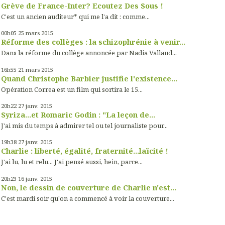
Grève de France-Inter? Ecoutez Des Sous !
C'est un ancien auditeur* qui me l'a dit : comme...
00h05
25
mars 2015
Réforme des collèges : la schizophrénie à venir...
Dans la réforme du collège annoncée par Nadia Vallaud...
16h55
21
mars 2015
Quand Christophe Barbier justifie l'existence...
Opération Correa est un film qui sortira le 15...
20h22
27
janv. 2015
Syriza...et Romaric Godin : "La leçon de...
J'ai mis du temps à admirer tel ou tel journaliste pour...
19h38
27
janv. 2015
Charlie : liberté, égalité, fraternité...laïcité !
J'ai lu, lu et relu... J'ai pensé aussi, hein, parce...
20h23
16
janv. 2015
Non, le dessin de couverture de Charlie n'est...
C'est mardi soir qu'on a commencé à voir la couverture...