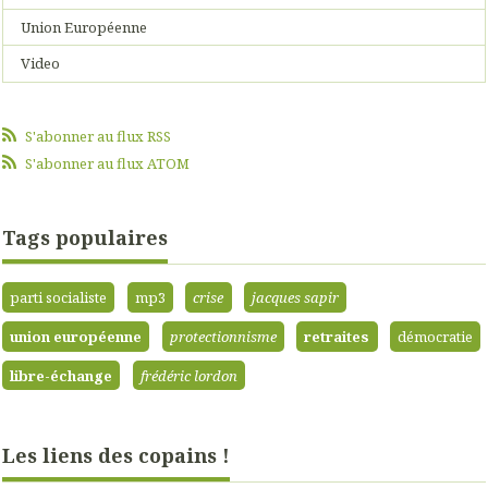
Union Européenne
Video
S'abonner au flux RSS
S'abonner au flux ATOM
Tags populaires
parti socialiste
mp3
crise
jacques sapir
union européenne
protectionnisme
retraites
démocratie
libre-échange
frédéric lordon
Les liens des copains !